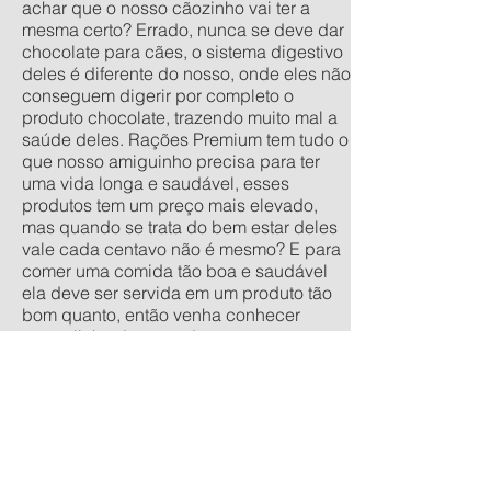
achar que o nosso cãozinho vai ter a
mesma certo? Errado, nunca se deve dar
chocolate para cães, o sistema digestivo
deles é diferente do nosso, onde eles não
conseguem digerir por completo o
produto chocolate, trazendo muito mal a
saúde deles. Rações Premium tem tudo o
que nosso amiguinho precisa para ter
uma vida longa e saudável, esses
produtos tem um preço mais elevado,
mas quando se trata do bem estar deles
vale cada centavo não é mesmo? E para
comer uma comida tão boa e saudável
ela deve ser servida em um produto tão
bom quanto, então venha conhecer
nossa linha de comedouros
personalizados, nos tamanhos
tradicionais pequeno, médio, grande e
extra grande, e os anti-formiga filhote,
pequeno, médio e grande. Quer um
orçamento sem compromisso? acesse
nossa calculadora de produtos
personalizados aqui.