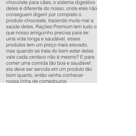
chocolate para cães, o sistema digestivo
deles é diferente do nosso, onde eles não
conseguem digerir por completo o
produto chocolate, trazendo muito mal a
saúde deles. Rações Premium tem tudo o
que nosso amiguinho precisa para ter
uma vida longa e saudável, esses
produtos tem um preço mais elevado,
mas quando se trata do bem estar deles
vale cada centavo não é mesmo? E para
comer uma comida tão boa e saudável
ela deve ser servida em um produto tão
bom quanto, então venha conhecer
nossa linha de comedouros
personalizados, nos tamanhos
tradicionais pequeno, médio, grande e
extra grande, e os anti-formiga filhote,
pequeno, médio e grande. Quer um
orçamento sem compromisso? acesse
nossa calculadora de produtos
personalizados aqui.