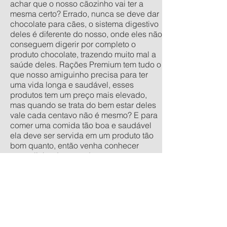
achar que o nosso cãozinho vai ter a
mesma certo? Errado, nunca se deve dar
chocolate para cães, o sistema digestivo
deles é diferente do nosso, onde eles não
conseguem digerir por completo o
produto chocolate, trazendo muito mal a
saúde deles. Rações Premium tem tudo o
que nosso amiguinho precisa para ter
uma vida longa e saudável, esses
produtos tem um preço mais elevado,
mas quando se trata do bem estar deles
vale cada centavo não é mesmo? E para
comer uma comida tão boa e saudável
ela deve ser servida em um produto tão
bom quanto, então venha conhecer
nossa linha de comedouros
personalizados, nos tamanhos
tradicionais pequeno, médio, grande e
extra grande, e os anti-formiga filhote,
pequeno, médio e grande. Quer um
orçamento sem compromisso? acesse
nossa calculadora de produtos
personalizados aqui.