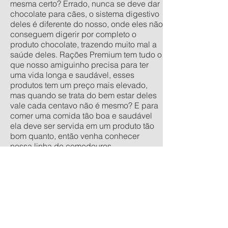
mesma certo? Errado, nunca se deve dar
chocolate para cães, o sistema digestivo
deles é diferente do nosso, onde eles não
conseguem digerir por completo o
produto chocolate, trazendo muito mal a
saúde deles. Rações Premium tem tudo o
que nosso amiguinho precisa para ter
uma vida longa e saudável, esses
produtos tem um preço mais elevado,
mas quando se trata do bem estar deles
vale cada centavo não é mesmo? E para
comer uma comida tão boa e saudável
ela deve ser servida em um produto tão
bom quanto, então venha conhecer
nossa linha de comedouros
personalizados, nos tamanhos
tradicionais pequeno, médio, grande e
extra grande, e os anti-formiga filhote,
pequeno, médio e grande. Quer um
orçamento sem compromisso? acesse
nossa calculadora de produtos
personalizados aqui.