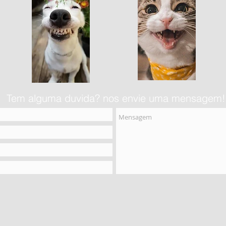
Tem alguma duvida? nos envie uma mensagem!