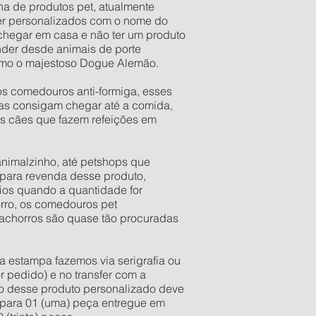
nha de produtos pet, atualmente
er personalizados com o nome do
 chegar em casa e não ter um produto
der desde animais de porte
esmo o majestoso Dogue Alemão.
os comedouros anti-formiga, esses
as consigam chegar até a comida,
os cães que fazem refeições em
 animalzinho, até petshops que
para revenda desse produto,
ios quando a quantidade for
orro, os comedouros pet
 cachorros são quase tão procuradas
a estampa fazemos via serigrafia ou
r pedido) e no transfer com a
ixo desse produto personalizado deve
e para 01 (uma) peça entregue em