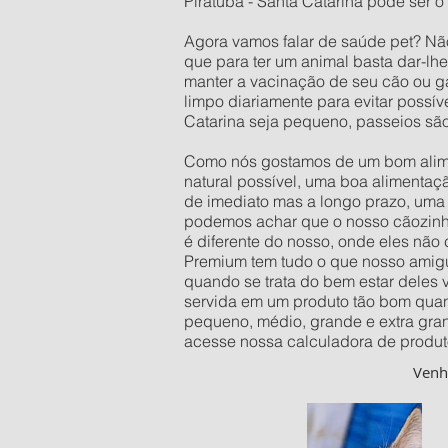
Piratuba - Santa Catarina pode ser o
Agora vamos falar de saúde pet? Nã
que para ter um animal basta dar-lh
manter a vacinação de seu cão ou ga
limpo diariamente para evitar possí
Catarina seja pequeno, passeios sã
Como nós gostamos de um bom alimen
natural possível, uma boa alimentaç
de imediato mas a longo prazo, uma 
podemos achar que o nosso cãozinho 
é diferente do nosso, onde eles não
Premium tem tudo o que nosso amigu
quando se trata do bem estar deles
servida em um produto tão bom quan
pequeno, médio, grande e extra gra
acesse nossa calculadora de produt
Ven