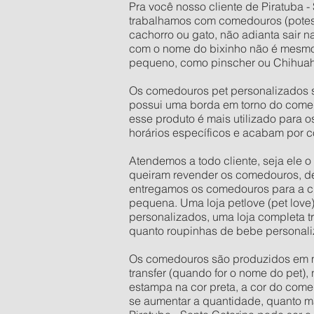
Pra você nosso cliente de Piratuba -
trabalhamos com comedouros (potes
cachorro ou gato, não adianta sair 
com o nome do bixinho não é mesmo
pequeno, como pinscher ou Chihuahu
Os comedouros pet personalizados s
possui uma borda em torno do comed
esse produto é mais utilizado para 
horários específicos e acabam por c
Atendemos a todo cliente, seja ele 
queiram revender os comedouros, d
entregamos os comedouros para a cid
pequena. Uma loja petlove (pet love
personalizados, uma loja completa t
quanto roupinhas de bebe personali
Os comedouros são produzidos em mate
transfer (quando for o nome do pet),
estampa na cor preta, a cor do come
se aumentar a quantidade, quanto mai