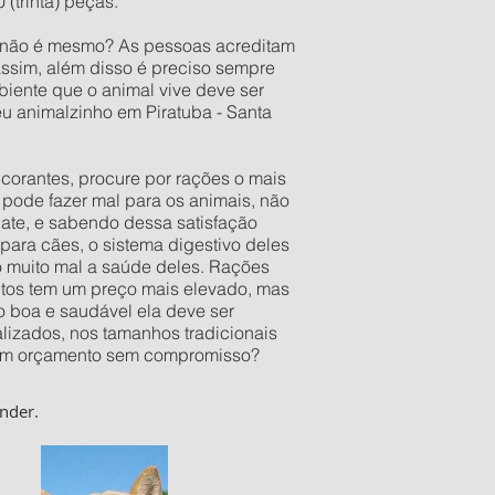
(trinta) peças.
o não é mesmo? As pessoas acreditam
assim, além disso é preciso sempre
iente que o animal vive deve ser
eu animalzinho em Piratuba - Santa
orantes, procure por rações o mais
pode fazer mal para os animais, não
late, e sabendo dessa satisfação
ara cães, o sistema digestivo deles
o muito mal a saúde deles. Rações
utos tem um preço mais elevado, mas
 boa e saudável ela deve ser
izados, nos tamanhos tradicionais
er um orçamento sem compromisso?
nder.