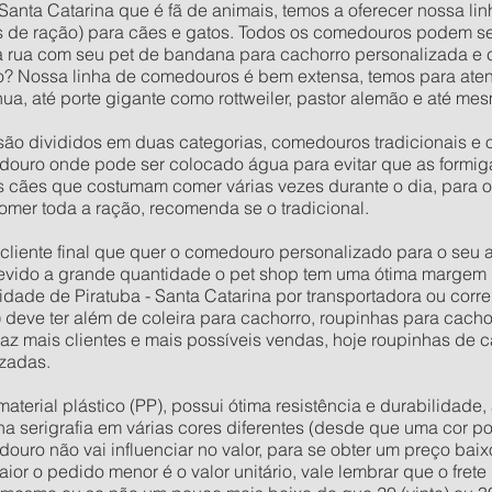
 Santa Catarina que é fã de animais, temos a oferecer nossa li
 de ração) para cães e gatos. Todos os comedouros podem s
na rua com seu pet de bandana para cachorro personalizada e
? Nossa linha de comedouros é bem extensa, temos para aten
a, até porte gigante como rottweiler, pastor alemão e até m
ão divididos em duas categorias, comedouros tradicionais e 
ouro onde pode ser colocado água para evitar que as formig
os cães que costumam comer várias vezes durante o dia, para 
omer toda a ração, recomenda se o tradicional.
o cliente final que quer o comedouro personalizado para o seu
evido a grande quantidade o pet shop tem uma ótima margem 
ade de Piratuba - Santa Catarina por transportadora ou corre
) deve ter além de coleira para cachorro, roupinhas para cach
raz mais clientes e mais possíveis vendas, hoje roupinhas de
zadas.
rial plástico (PP), possui ótima resistência e durabilidade, 
 na serigrafia em várias cores diferentes (desde que uma cor po
douro não vai influenciar no valor, para se obter um preço ba
or o pedido menor é o valor unitário, vale lembrar que o fret