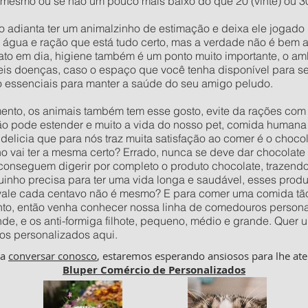
 mesmo ou se não um pouco mais baixo do que 20 (vinte) ou 30 
o adianta ter um animalzinho de estimação e deixa ele jogad
e água e ração que está tudo certo, mas a verdade não é bem 
to em dia, higiene também é um ponto muito importante, o amb
veis doenças, caso o espaço que você tenha disponível para s
o essenciais para manter a saúde do seu amigo peludo.
to, os animais também tem esse gosto, evite da rações com c
ão pode estender e muito a vida do nosso pet, comida humana 
delicia que para nós traz muita satisfação ao comer é o choco
vai ter a mesma certo? Errado, nunca se deve dar chocolate p
 conseguem digerir por completo o produto chocolate, trazend
inho precisa para ter uma vida longa e saudável, esses prod
 vale cada centavo não é mesmo? E para comer uma comida tão
to, então venha conhecer nossa linha de comedouros personal
nde, e os anti-formiga filhote, pequeno, médio e grande. Qu
os personalizados aqui.
ha
conversar conosco
, estaremos esperando ansiosos para lhe ate
Bluper Comércio de Personalizados