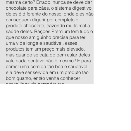
mesma certo? Errado, nunca se deve dar
chocolate para cães, o sistema digestivo
deles é diferente do nosso, onde eles não
conseguem digerir por completo o
produto chocolate, trazendo muito mal a
saúde deles. Rações Premium tem tudo o
que nosso amiguinho precisa para ter
uma vida longa e saudável, esses
produtos tem um preço mais elevado,
mas quando se trata do bem estar deles
vale cada centavo não é mesmo? E para
comer uma comida tão boa e saudável
ela deve ser servida em um produto tão
bom quanto, então venha conhecer
nossa linha de comedouros
personalizados, nos tamanhos
tradicionais pequeno, médio, grande e
extra grande, e os anti-formiga filhote,
pequeno, médio e grande. Quer um
orçamento sem compromisso? acesse
nossa calculadora de produtos
personalizados aqui.