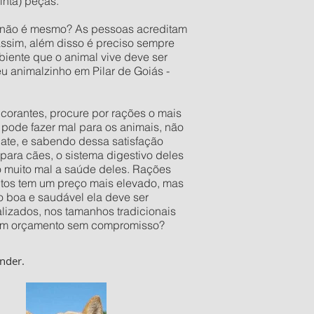
inta) peças.
o não é mesmo? As pessoas acreditam
assim, além disso é preciso sempre
iente que o animal vive deve ser
u animalzinho em Pilar de Goiás -
orantes, procure por rações o mais
pode fazer mal para os animais, não
late, e sabendo dessa satisfação
ara cães, o sistema digestivo deles
o muito mal a saúde deles. Rações
utos tem um preço mais elevado, mas
 boa e saudável ela deve ser
izados, nos tamanhos tradicionais
er um orçamento sem compromisso?
nder.