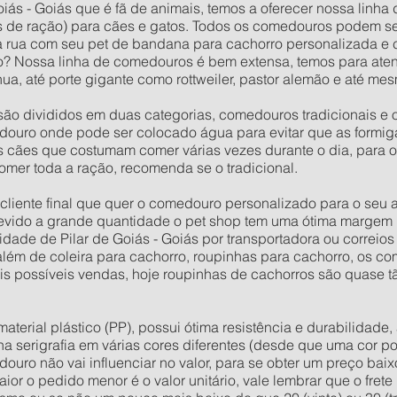
oiás - Goiás que é fã de animais, temos a oferecer nossa linha
 de ração) para cães e gatos. Todos os comedouros podem s
na rua com seu pet de bandana para cachorro personalizada e
? Nossa linha de comedouros é bem extensa, temos para aten
a, até porte gigante como rottweiler, pastor alemão e até m
ão divididos em duas categorias, comedouros tradicionais e 
ouro onde pode ser colocado água para evitar que as formig
os cães que costumam comer várias vezes durante o dia, para 
omer toda a ração, recomenda se o tradicional.
o cliente final que quer o comedouro personalizado para o seu
evido a grande quantidade o pet shop tem uma ótima margem 
ade de Pilar de Goiás - Goiás por transportadora ou correio
r além de coleira para cachorro, roupinhas para cachorro, os 
mais possíveis vendas, hoje roupinhas de cachorros são quase 
rial plástico (PP), possui ótima resistência e durabilidade, 
 na serigrafia em várias cores diferentes (desde que uma cor po
douro não vai influenciar no valor, para se obter um preço ba
or o pedido menor é o valor unitário, vale lembrar que o fret