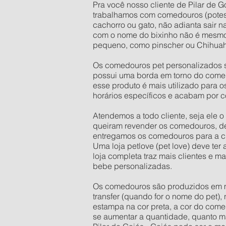
Pra você nosso cliente de Pilar de G
trabalhamos com comedouros (potes
cachorro ou gato, não adianta sair 
com o nome do bixinho não é mesmo
pequeno, como pinscher ou Chihuahu
Os comedouros pet personalizados s
possui uma borda em torno do comed
esse produto é mais utilizado para 
horários específicos e acabam por c
Atendemos a todo cliente, seja ele 
queiram revender os comedouros, d
entregamos os comedouros para a cid
Uma loja petlove (pet love) deve te
loja completa traz mais clientes e 
bebe personalizadas.
Os comedouros são produzidos em mate
transfer (quando for o nome do pet),
estampa na cor preta, a cor do come
se aumentar a quantidade, quanto mai