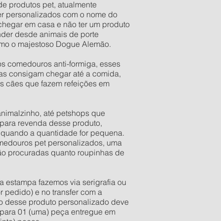
 de produtos pet, atualmente
er personalizados com o nome do
 chegar em casa e não ter um produto
der desde animais de porte
esmo o majestoso Dogue Alemão.
os comedouros anti-formiga, esses
as consigam chegar até a comida,
os cães que fazem refeições em
 animalzinho, até petshops que
para revenda desse produto,
s quando a quantidade for pequena.
comedouros pet personalizados, uma
tão procuradas quanto roupinhas de
a estampa fazemos via serigrafia ou
r pedido) e no transfer com a
ixo desse produto personalizado deve
e para 01 (uma) peça entregue em