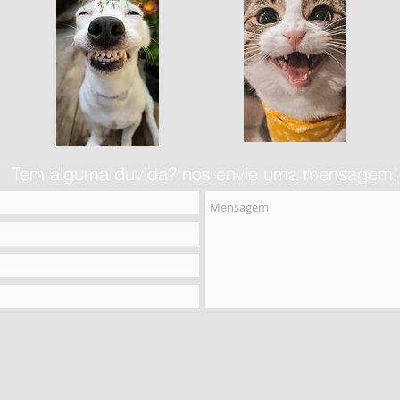
Tem alguma duvida? nos envie uma mensagem!