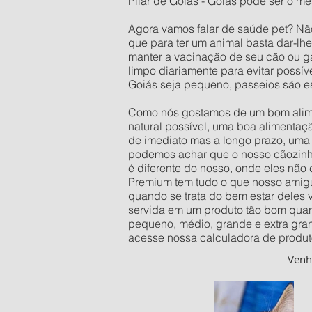
Pilar de Goiás - Goiás pode ser o me
Agora vamos falar de saúde pet? Nã
que para ter um animal basta dar-lh
manter a vacinação de seu cão ou ga
limpo diariamente para evitar possí
Goiás seja pequeno, passeios são e
Como nós gostamos de um bom alimen
natural possível, uma boa alimentaç
de imediato mas a longo prazo, uma 
podemos achar que o nosso cãozinho 
é diferente do nosso, onde eles não
Premium tem tudo o que nosso amigu
quando se trata do bem estar deles
servida em um produto tão bom quan
pequeno, médio, grande e extra gra
acesse nossa calculadora de produt
Ven