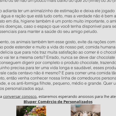
smo ou se não um pouco mais baixo do que 20 (vinte) ou 30 (tr
o adianta ter um animalzinho de estimação e deixa ele jogad
e água e ração que está tudo certo, mas a verdade não é bem 
to em dia, higiene também é um ponto muito importante, o amb
veis doenças, caso o espaço que você tenha disponível para se
ssenciais para manter a saúde do seu amigo peludo.
to, os animais também tem esse gosto, evite da rações com c
ão pode estender e muito a vida do nosso pet, comida humana 
delicia que para nós traz muita satisfação ao comer é o choco
vai ter a mesma certo? Errado, nunca se deve dar chocolate p
 conseguem digerir por completo o produto chocolate, trazend
inho precisa para ter uma vida longa e saudável, esses prod
 vale cada centavo não é mesmo? E para comer uma comida tão
to, então venha conhecer nossa linha de comedouros personal
nde, e os anti-formiga filhote, pequeno, médio e grande. Qu
os personalizados aqui.
ha
conversar conosco
, estaremos esperando ansiosos para lhe ate
Bluper Comércio de Personalizados