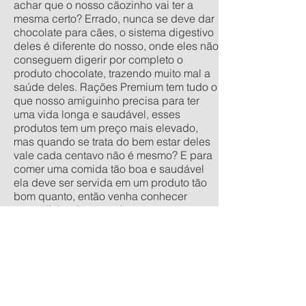
achar que o nosso cãozinho vai ter a
mesma certo? Errado, nunca se deve dar
chocolate para cães, o sistema digestivo
deles é diferente do nosso, onde eles não
conseguem digerir por completo o
produto chocolate, trazendo muito mal a
saúde deles. Rações Premium tem tudo o
que nosso amiguinho precisa para ter
uma vida longa e saudável, esses
produtos tem um preço mais elevado,
mas quando se trata do bem estar deles
vale cada centavo não é mesmo? E para
comer uma comida tão boa e saudável
ela deve ser servida em um produto tão
bom quanto, então venha conhecer
nossa linha de comedouros
personalizados, nos tamanhos
tradicionais pequeno, médio, grande e
extra grande, e os anti-formiga filhote,
pequeno, médio e grande. Quer um
orçamento sem compromisso? acesse
nossa calculadora de produtos
personalizados aqui.