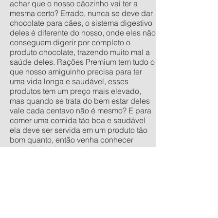
achar que o nosso cãozinho vai ter a
mesma certo? Errado, nunca se deve dar
chocolate para cães, o sistema digestivo
deles é diferente do nosso, onde eles não
conseguem digerir por completo o
produto chocolate, trazendo muito mal a
saúde deles. Rações Premium tem tudo o
que nosso amiguinho precisa para ter
uma vida longa e saudável, esses
produtos tem um preço mais elevado,
mas quando se trata do bem estar deles
vale cada centavo não é mesmo? E para
comer uma comida tão boa e saudável
ela deve ser servida em um produto tão
bom quanto, então venha conhecer
nossa linha de comedouros
personalizados, nos tamanhos
tradicionais pequeno, médio, grande e
extra grande, e os anti-formiga filhote,
pequeno, médio e grande. Quer um
orçamento sem compromisso? acesse
nossa calculadora de produtos
personalizados aqui.