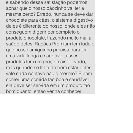
e sabendo dessa satisfação podemos
achar que o nosso cãozinho vai ter a
mesma certo? Errado, nunca se deve dar
chocolate para cães, o sistema digestivo
deles é diferente do nosso, onde eles não
conseguem digerir por completo o
produto chocolate, trazendo muito mal a
saúde deles. Rações Premium tem tudo o
que nosso amiguinho precisa para ter
uma vida longa e saudável, esses
produtos tem um preço mais elevado,
mas quando se trata do bem estar deles
vale cada centavo não é mesmo? E para
comer uma comida tão boa e saudável
ela deve ser servida em um produto tão
bom quanto, então venha conhecer
nossa linha de comedouros
personalizados, nos tamanhos
tradicionais pequeno, médio, grande e
extra grande, e os anti-formiga filhote,
pequeno, médio e grande. Quer um
orçamento sem compromisso? acesse
nossa calculadora de produtos