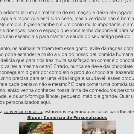
 ser o mesmo ou se não um pouco mais baixo do que 20 (vinte)
o adianta ter um animalzinho de estimação e deixa ele jogad
e água e ração que está tudo certo, mas a verdade não é bem 
to em dia, higiene também é um ponto muito importante, o amb
veis doenças, caso o espaço que você tenha disponível para 
os são essenciais para manter a saúde do seu amigo peludo.
to, os animais também tem esse gosto, evite da rações com c
ão pode estender e muito a vida do nosso pet, comida humana 
delicia que para nós traz muita satisfação ao comer é o choco
vai ter a mesma certo? Errado, nunca se deve dar chocolate p
 conseguem digerir por completo o produto chocolate, trazend
inho precisa para ter uma vida longa e saudável, esses prod
 vale cada centavo não é mesmo? E para comer uma comida tão
to, então venha conhecer nossa linha de comedouros personal
nde, e os anti-formiga filhote, pequeno, médio e grande. Qu
os personalizados aqui.
ha
conversar conosco
, estaremos esperando ansiosos para lhe ate
Bluper Comércio de Personalizados