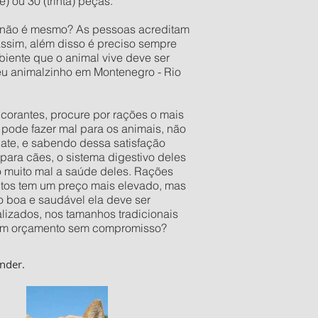
 ou 30 (trinta) peças.
o não é mesmo? As pessoas acreditam
assim, além disso é preciso sempre
iente que o animal vive deve ser
seu animalzinho em Montenegro - Rio
orantes, procure por rações o mais
pode fazer mal para os animais, não
late, e sabendo dessa satisfação
ara cães, o sistema digestivo deles
o muito mal a saúde deles. Rações
utos tem um preço mais elevado, mas
 boa e saudável ela deve ser
izados, nos tamanhos tradicionais
er um orçamento sem compromisso?
nder.