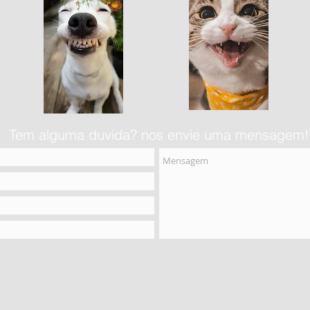
Tem alguma duvida? nos envie uma mensagem!