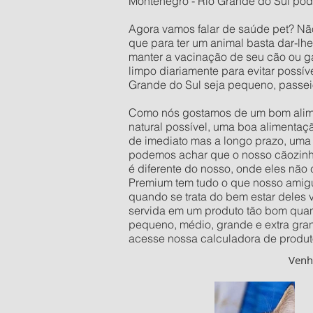
Montenegro - Rio Grande do Sul pode
Agora vamos falar de saúde pet? Nã
que para ter um animal basta dar-lh
manter a vacinação de seu cão ou ga
limpo diariamente para evitar possí
Grande do Sul seja pequeno, passei
Como nós gostamos de um bom alimen
natural possível, uma boa alimentaç
de imediato mas a longo prazo, uma 
podemos achar que o nosso cãozinho 
é diferente do nosso, onde eles não
Premium tem tudo o que nosso amigu
quando se trata do bem estar deles
servida em um produto tão bom quan
pequeno, médio, grande e extra gra
acesse nossa calculadora de produt
Ven