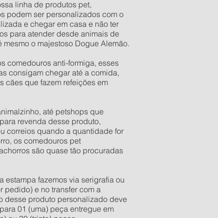
ssa linha de produtos pet,
os podem ser personalizados com o
lizada e chegar em casa e não ter
os para atender desde animais de
 até mesmo o majestoso Dogue Alemão.
os comedouros anti-formiga, esses
as consigam chegar até a comida,
os cães que fazem refeições em
 animalzinho, até petshops que
para revenda desse produto,
u correios quando a quantidade for
orro, os comedouros pet
 cachorros são quase tão procuradas
a estampa fazemos via serigrafia ou
r pedido) e no transfer com a
ixo desse produto personalizado deve
e para 01 (uma) peça entregue em