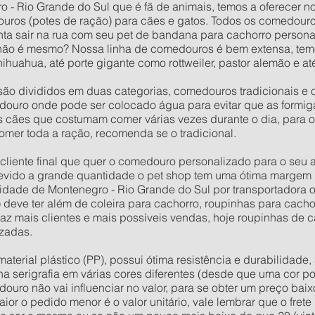
 - Rio Grande do Sul que é fã de animais, temos a oferecer no
uros (potes de ração) para cães e gatos. Todos os comedour
ta sair na rua com seu pet de bandana para cachorro persona
não é mesmo? Nossa linha de comedouros é bem extensa, tem
ihuahua, até porte gigante como rottweiler, pastor alemão e
ão divididos em duas categorias, comedouros tradicionais e 
ouro onde pode ser colocado água para evitar que as formig
os cães que costumam comer várias vezes durante o dia, para 
omer toda a ração, recomenda se o tradicional.
o cliente final que quer o comedouro personalizado para o seu
evido a grande quantidade o pet shop tem uma ótima margem 
dade de Montenegro - Rio Grande do Sul por transportadora o
) deve ter além de coleira para cachorro, roupinhas para cach
raz mais clientes e mais possíveis vendas, hoje roupinhas de
zadas.
rial plástico (PP), possui ótima resistência e durabilidade, 
 na serigrafia em várias cores diferentes (desde que uma cor po
douro não vai influenciar no valor, para se obter um preço ba
or o pedido menor é o valor unitário, vale lembrar que o fret