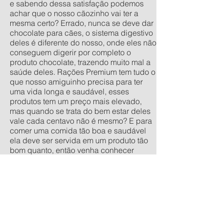
e sabendo dessa satisfação podemos
achar que o nosso cãozinho vai ter a
mesma certo? Errado, nunca se deve dar
chocolate para cães, o sistema digestivo
deles é diferente do nosso, onde eles não
conseguem digerir por completo o
produto chocolate, trazendo muito mal a
saúde deles. Rações Premium tem tudo o
que nosso amiguinho precisa para ter
uma vida longa e saudável, esses
produtos tem um preço mais elevado,
mas quando se trata do bem estar deles
vale cada centavo não é mesmo? E para
comer uma comida tão boa e saudável
ela deve ser servida em um produto tão
bom quanto, então venha conhecer
nossa linha de comedouros
personalizados, nos tamanhos
tradicionais pequeno, médio, grande e
extra grande, e os anti-formiga filhote,
pequeno, médio e grande. Quer um
orçamento sem compromisso? acesse
nossa calculadora de produtos