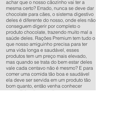
achar que o nosso cãozinho vai ter a
mesma certo? Errado, nunca se deve dar
chocolate para cães, o sistema digestivo
deles é diferente do nosso, onde eles não
conseguem digerir por completo o
produto chocolate, trazendo muito mal a
saúde deles. Rações Premium tem tudo o
que nosso amiguinho precisa para ter
uma vida longa e saudável, esses
produtos tem um preço mais elevado,
mas quando se trata do bem estar deles
vale cada centavo não é mesmo? E para
comer uma comida tão boa e saudável
ela deve ser servida em um produto tão
bom quanto, então venha conhecer
nossa linha de comedouros
personalizados, nos tamanhos
tradicionais pequeno, médio, grande e
extra grande, e os anti-formiga filhote,
pequeno, médio e grande. Quer um
orçamento sem compromisso? acesse
nossa calculadora de produtos
personalizados aqui.