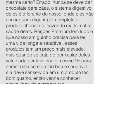
mesma certo? Errado, nunca se deve dar
chocolate para cães, o sistema digestivo
deles é diferente do nosso, onde eles não
conseguem digerir por completo o
produto chocolate, trazendo muito mal a
saúde deles. Rações Premium tem tudo o
que nosso amiguinho precisa para ter
uma vida longa e saudável, esses
produtos tem um preço mais elevado,
mas quando se trata do bem estar deles
vale cada centavo não é mesmo? E para
comer uma comida tão boa e saudável
ela deve ser servida em um produto tão
bom quanto, então venha conhecer
nossa linha de comedouros
personalizados, nos tamanhos
tradicionais pequeno, médio, grande e
extra grande, e os anti-formiga filhote,
pequeno, médio e grande. Quer um
orçamento sem compromisso? acesse
nossa calculadora de produtos
personalizados aqui.