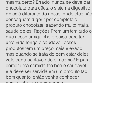
mesma certo? Errado, nunca se deve dar
chocolate para cães, o sistema digestivo
deles é diferente do nosso, onde eles não
conseguem digerir por completo o
produto chocolate, trazendo muito mal a
saúde deles. Rações Premium tem tudo o
que nosso amiguinho precisa para ter
uma vida longa e saudável, esses
produtos tem um preço mais elevado,
mas quando se trata do bem estar deles
vale cada centavo não é mesmo? E para
comer uma comida tão boa e saudável
ela deve ser servida em um produto tão
bom quanto, então venha conhecer
nossa linha de comedouros
personalizados, nos tamanhos
tradicionais pequeno, médio, grande e
extra grande, e os anti-formiga filhote,
pequeno, médio e grande. Quer um
orçamento sem compromisso? acesse
nossa calculadora de produtos
personalizados aqui.