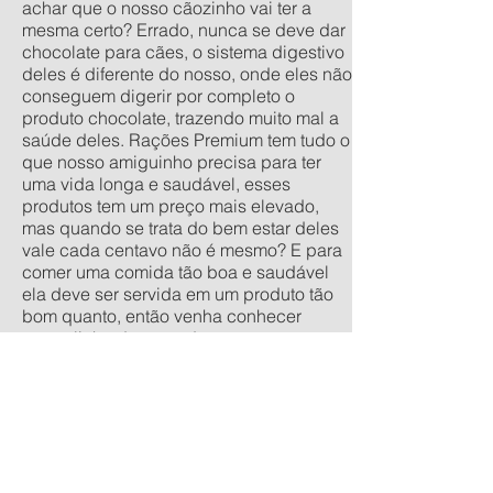
achar que o nosso cãozinho vai ter a
mesma certo? Errado, nunca se deve dar
chocolate para cães, o sistema digestivo
deles é diferente do nosso, onde eles não
conseguem digerir por completo o
produto chocolate, trazendo muito mal a
saúde deles. Rações Premium tem tudo o
que nosso amiguinho precisa para ter
uma vida longa e saudável, esses
produtos tem um preço mais elevado,
mas quando se trata do bem estar deles
vale cada centavo não é mesmo? E para
comer uma comida tão boa e saudável
ela deve ser servida em um produto tão
bom quanto, então venha conhecer
nossa linha de comedouros
personalizados, nos tamanhos
tradicionais pequeno, médio, grande e
extra grande, e os anti-formiga filhote,
pequeno, médio e grande. Quer um
orçamento sem compromisso? acesse
nossa calculadora de produtos
personalizados aqui.