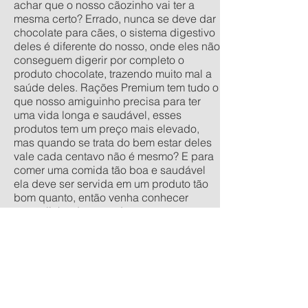
achar que o nosso cãozinho vai ter a
mesma certo? Errado, nunca se deve dar
chocolate para cães, o sistema digestivo
deles é diferente do nosso, onde eles não
conseguem digerir por completo o
produto chocolate, trazendo muito mal a
saúde deles. Rações Premium tem tudo o
que nosso amiguinho precisa para ter
uma vida longa e saudável, esses
produtos tem um preço mais elevado,
mas quando se trata do bem estar deles
vale cada centavo não é mesmo? E para
comer uma comida tão boa e saudável
ela deve ser servida em um produto tão
bom quanto, então venha conhecer
nossa linha de comedouros
personalizados, nos tamanhos
tradicionais pequeno, médio, grande e
extra grande, e os anti-formiga filhote,
pequeno, médio e grande. Quer um
orçamento sem compromisso? acesse
nossa calculadora de produtos
personalizados aqui.