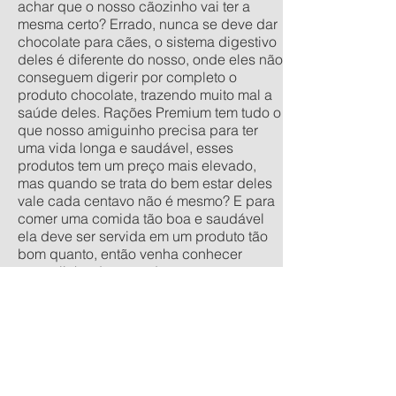
achar que o nosso cãozinho vai ter a
mesma certo? Errado, nunca se deve dar
chocolate para cães, o sistema digestivo
deles é diferente do nosso, onde eles não
conseguem digerir por completo o
produto chocolate, trazendo muito mal a
saúde deles. Rações Premium tem tudo o
que nosso amiguinho precisa para ter
uma vida longa e saudável, esses
produtos tem um preço mais elevado,
mas quando se trata do bem estar deles
vale cada centavo não é mesmo? E para
comer uma comida tão boa e saudável
ela deve ser servida em um produto tão
bom quanto, então venha conhecer
nossa linha de comedouros
personalizados, nos tamanhos
tradicionais pequeno, médio, grande e
extra grande, e os anti-formiga filhote,
pequeno, médio e grande. Quer um
orçamento sem compromisso? acesse
nossa calculadora de produtos
personalizados aqui.