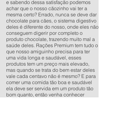
e sabendo dessa satisfação podemos
achar que o nosso cãozinho vai ter a
mesma certo? Errado, nunca se deve dar
chocolate para cães, o sistema digestivo
deles é diferente do nosso, onde eles não
conseguem digerir por completo o
produto chocolate, trazendo muito mal a
saúde deles. Rações Premium tem tudo o
que nosso amiguinho precisa para ter
uma vida longa e saudável, esses
produtos tem um preço mais elevado,
mas quando se trata do bem estar deles
vale cada centavo não é mesmo? E para
comer uma comida tão boa e saudável
ela deve ser servida em um produto tão
bom quanto, então venha conhecer
nossa linha de comedouros
personalizados, nos tamanhos
tradicionais pequeno, médio, grande e
extra grande, e os anti-formiga filhote,
pequeno, médio e grande. Quer um
orçamento sem compromisso? acesse
nossa calculadora de produtos