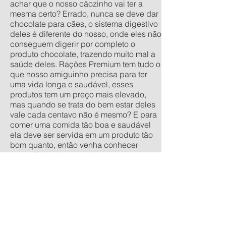
achar que o nosso cãozinho vai ter a
mesma certo? Errado, nunca se deve dar
chocolate para cães, o sistema digestivo
deles é diferente do nosso, onde eles não
conseguem digerir por completo o
produto chocolate, trazendo muito mal a
saúde deles. Rações Premium tem tudo o
que nosso amiguinho precisa para ter
uma vida longa e saudável, esses
produtos tem um preço mais elevado,
mas quando se trata do bem estar deles
vale cada centavo não é mesmo? E para
comer uma comida tão boa e saudável
ela deve ser servida em um produto tão
bom quanto, então venha conhecer
nossa linha de comedouros
personalizados, nos tamanhos
tradicionais pequeno, médio, grande e
extra grande, e os anti-formiga filhote,
pequeno, médio e grande. Quer um
orçamento sem compromisso? acesse
nossa calculadora de produtos
personalizados aqui.