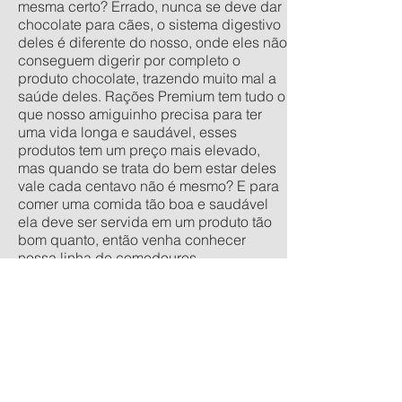
mesma certo? Errado, nunca se deve dar
chocolate para cães, o sistema digestivo
deles é diferente do nosso, onde eles não
conseguem digerir por completo o
produto chocolate, trazendo muito mal a
saúde deles. Rações Premium tem tudo o
que nosso amiguinho precisa para ter
uma vida longa e saudável, esses
produtos tem um preço mais elevado,
mas quando se trata do bem estar deles
vale cada centavo não é mesmo? E para
comer uma comida tão boa e saudável
ela deve ser servida em um produto tão
bom quanto, então venha conhecer
nossa linha de comedouros
personalizados, nos tamanhos
tradicionais pequeno, médio, grande e
extra grande, e os anti-formiga filhote,
pequeno, médio e grande. Quer um
orçamento sem compromisso? acesse
nossa calculadora de produtos
personalizados aqui.