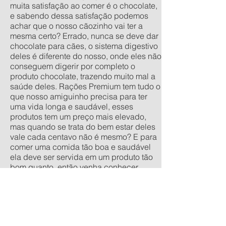
muita satisfação ao comer é o chocolate,
e sabendo dessa satisfação podemos
achar que o nosso cãozinho vai ter a
mesma certo? Errado, nunca se deve dar
chocolate para cães, o sistema digestivo
deles é diferente do nosso, onde eles não
conseguem digerir por completo o
produto chocolate, trazendo muito mal a
saúde deles. Rações Premium tem tudo o
que nosso amiguinho precisa para ter
uma vida longa e saudável, esses
produtos tem um preço mais elevado,
mas quando se trata do bem estar deles
vale cada centavo não é mesmo? E para
comer uma comida tão boa e saudável
ela deve ser servida em um produto tão
bom quanto, então venha conhecer
nossa linha de comedouros
personalizados, nos tamanhos
tradicionais pequeno, médio, grande e
extra grande, e os anti-formiga filhote,
pequeno, médio e grande. Quer um