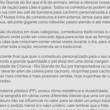
Rio Grande do Sul que é fã de animais, temos a oferecer nossa
 de ração) para cães e gatos. Todos os comedouros podem s
na rua com seu pet de bandana para cachorro personalizada e
? Nossa linha de comedouros é bem extensa, temos para aten
a, até porte gigante como rottweiler, pastor alemão e até m
ão divididos em duas categorias, comedouros tradicionais e 
ouro onde pode ser colocado água para evitar que as formig
os cães que costumam comer várias vezes durante o dia, para 
omer toda a ração, recomenda se o tradicional.
o cliente final que quer o comedouro personalizado para o seu
evido a grande quantidade o pet shop tem uma ótima margem 
dade de Charrua - Rio Grande do Sul por transportadora ou co
) deve ter além de coleira para cachorro, roupinhas para cach
raz mais clientes e mais possíveis vendas, hoje roupinhas de
zadas.
rial plástico (PP), possui ótima resistência e durabilidade, 
 na serigrafia em várias cores diferentes (desde que uma cor po
douro não vai influenciar no valor, para se obter um preço ba
or o pedido menor é o valor unitário, vale lembrar que o fret