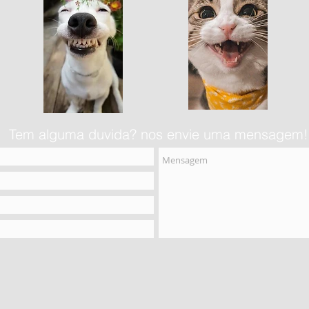
Tem alguma duvida? nos envie uma mensagem!