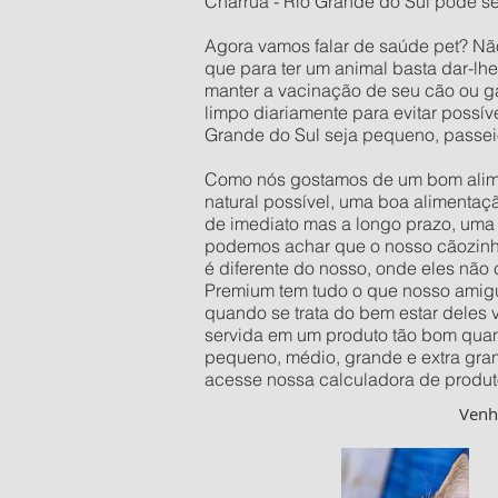
Charrua - Rio Grande do Sul pode se
Agora vamos falar de saúde pet? Nã
que para ter um animal basta dar-lh
manter a vacinação de seu cão ou ga
limpo diariamente para evitar possí
Grande do Sul seja pequeno, passei
Como nós gostamos de um bom alimen
natural possível, uma boa alimentaç
de imediato mas a longo prazo, uma 
podemos achar que o nosso cãozinho 
é diferente do nosso, onde eles não
Premium tem tudo o que nosso amigu
quando se trata do bem estar deles
servida em um produto tão bom quan
pequeno, médio, grande e extra gra
acesse nossa calculadora de produt
Ven