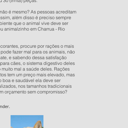
30 (trinta) peças.
o não é mesmo? As pessoas acreditam
assim, além disso é preciso sempre
iente que o animal vive deve ser
eu animalzinho em Charrua - Rio
orantes, procure por rações o mais
pode fazer mal para os animais, não
late, e sabendo dessa satisfação
ara cães, o sistema digestivo deles
o muito mal a saúde deles. Rações
utos tem um preço mais elevado, mas
 boa e saudável ela deve ser
izados, nos tamanhos tradicionais
er um orçamento sem compromisso?
nder.