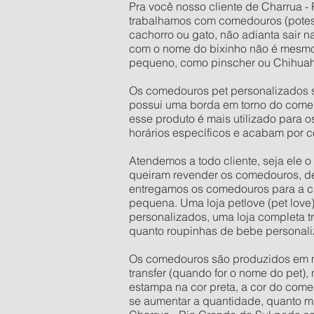
Pra você nosso cliente de Charrua - 
trabalhamos com comedouros (potes
cachorro ou gato, não adianta sair 
com o nome do bixinho não é mesmo
pequeno, como pinscher ou Chihuahu
Os comedouros pet personalizados s
possui uma borda em torno do comed
esse produto é mais utilizado para 
horários específicos e acabam por c
Atendemos a todo cliente, seja ele 
queiram revender os comedouros, d
entregamos os comedouros para a ci
pequena. Uma loja petlove (pet love
personalizados, uma loja completa t
quanto roupinhas de bebe personali
Os comedouros são produzidos em mate
transfer (quando for o nome do pet),
estampa na cor preta, a cor do come
se aumentar a quantidade, quanto mai