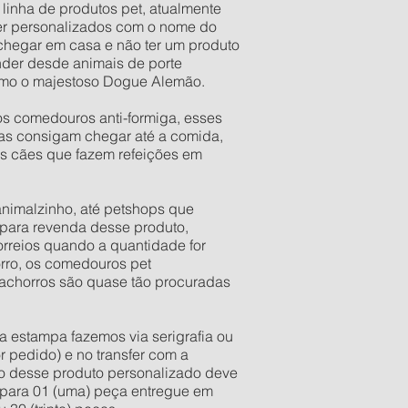
 linha de produtos pet, atualmente
er personalizados com o nome do
 chegar em casa e não ter um produto
der desde animais de porte
esmo o majestoso Dogue Alemão.
os comedouros anti-formiga, esses
as consigam chegar até a comida,
os cães que fazem refeições em
 animalzinho, até petshops que
para revenda desse produto,
rreios quando a quantidade for
orro, os comedouros pet
 cachorros são quase tão procuradas
a estampa fazemos via serigrafia ou
r pedido) e no transfer com a
ixo desse produto personalizado deve
e para 01 (uma) peça entregue em