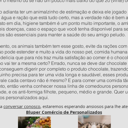
r o mesmo ou se não um pouco mais baixo do que 20 (vinte) ou 
o adianta ter um animalzinho de estimação e deixa ele jogad
e água e ração que está tudo certo, mas a verdade não é bem 
to em dia, higiene também é um ponto muito importante, o amb
veis doenças, caso o espaço que você tenha disponível para s
os são essenciais para manter a saúde do seu amigo peludo.
to, os animais também tem esse gosto, evite da rações com c
ão pode estender e muito a vida do nosso pet, comida humana 
delicia que para nós traz muita satisfação ao comer é o choco
vai ter a mesma certo? Errado, nunca se deve dar chocolate p
 conseguem digerir por completo o produto chocolate, trazend
inho precisa para ter uma vida longa e saudável, esses prod
 vale cada centavo não é mesmo? E para comer uma comida tão
to, então venha conhecer nossa linha de comedouros personal
nde, e os anti-formiga filhote, pequeno, médio e grande. Qu
os personalizados aqui.
ha
conversar conosco
, estaremos esperando ansiosos para lhe ate
Bluper Comércio de Personalizados