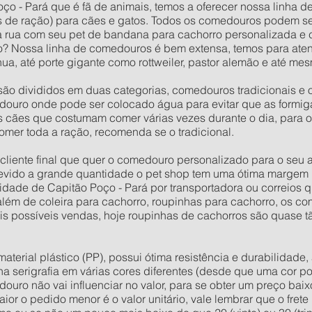
ço - Pará que é fã de animais, temos a oferecer nossa linha d
 de ração) para cães e gatos. Todos os comedouros podem s
na rua com seu pet de bandana para cachorro personalizada e
? Nossa linha de comedouros é bem extensa, temos para aten
a, até porte gigante como rottweiler, pastor alemão e até m
ão divididos em duas categorias, comedouros tradicionais e 
ouro onde pode ser colocado água para evitar que as formig
os cães que costumam comer várias vezes durante o dia, para 
omer toda a ração, recomenda se o tradicional.
o cliente final que quer o comedouro personalizado para o seu
evido a grande quantidade o pet shop tem uma ótima margem 
dade de Capitão Poço - Pará por transportadora ou correios 
r além de coleira para cachorro, roupinhas para cachorro, os 
mais possíveis vendas, hoje roupinhas de cachorros são quase 
rial plástico (PP), possui ótima resistência e durabilidade, 
 na serigrafia em várias cores diferentes (desde que uma cor po
douro não vai influenciar no valor, para se obter um preço ba
or o pedido menor é o valor unitário, vale lembrar que o fret