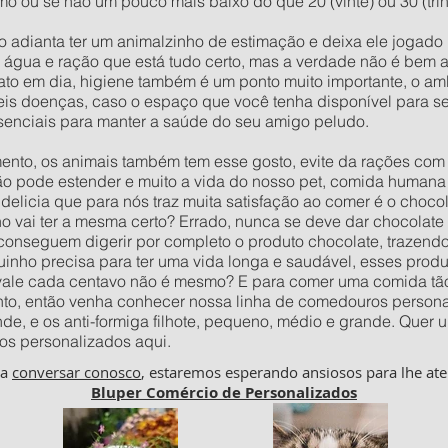
o ou se não um pouco mais baixo do que 20 (vinte) ou 30 (trin
o adianta ter um animalzinho de estimação e deixa ele jogad
e água e ração que está tudo certo, mas a verdade não é bem 
to em dia, higiene também é um ponto muito importante, o amb
veis doenças, caso o espaço que você tenha disponível para s
senciais para manter a saúde do seu amigo peludo.
to, os animais também tem esse gosto, evite da rações com c
ão pode estender e muito a vida do nosso pet, comida humana 
delicia que para nós traz muita satisfação ao comer é o choco
vai ter a mesma certo? Errado, nunca se deve dar chocolate p
 conseguem digerir por completo o produto chocolate, trazend
inho precisa para ter uma vida longa e saudável, esses prod
 vale cada centavo não é mesmo? E para comer uma comida tão
to, então venha conhecer nossa linha de comedouros personal
nde, e os anti-formiga filhote, pequeno, médio e grande. Qu
os personalizados aqui.
ha
conversar conosco
, estaremos esperando ansiosos para lhe ate
Bluper Comércio de Personalizados