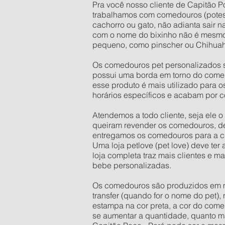
Pra você nosso cliente de Capitão Po
trabalhamos com comedouros (potes
cachorro ou gato, não adianta sair 
com o nome do bixinho não é mesmo
pequeno, como pinscher ou Chihuahu
Os comedouros pet personalizados s
possui uma borda em torno do comed
esse produto é mais utilizado para 
horários específicos e acabam por c
Atendemos a todo cliente, seja ele 
queiram revender os comedouros, d
entregamos os comedouros para a ci
Uma loja petlove (pet love) deve te
loja completa traz mais clientes e 
bebe personalizadas.
Os comedouros são produzidos em mate
transfer (quando for o nome do pet),
estampa na cor preta, a cor do come
se aumentar a quantidade, quanto mai