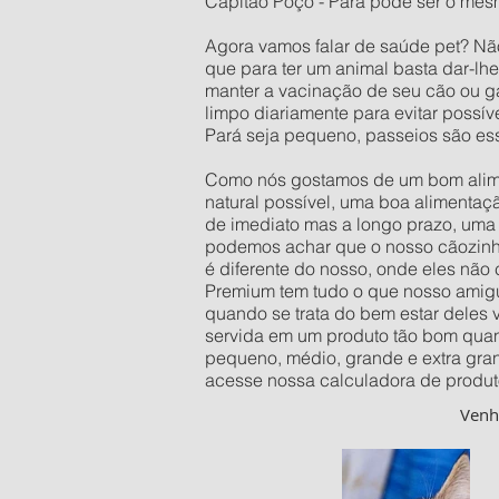
Capitão Poço - Pará pode ser o mesm
Agora vamos falar de saúde pet? Nã
que para ter um animal basta dar-lh
manter a vacinação de seu cão ou ga
limpo diariamente para evitar possí
Pará seja pequeno, passeios são es
Como nós gostamos de um bom alimen
natural possível, uma boa alimentaç
de imediato mas a longo prazo, uma 
podemos achar que o nosso cãozinho 
é diferente do nosso, onde eles não
Premium tem tudo o que nosso amigu
quando se trata do bem estar deles
servida em um produto tão bom quan
pequeno, médio, grande e extra gra
acesse nossa calculadora de produt
Ven