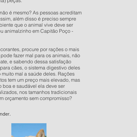
ta) peças.
o não é mesmo? As pessoas acreditam
assim, além disso é preciso sempre
iente que o animal vive deve ser
eu animalzinho em Capitão Poço -
orantes, procure por rações o mais
pode fazer mal para os animais, não
late, e sabendo dessa satisfação
ara cães, o sistema digestivo deles
o muito mal a saúde deles. Rações
utos tem um preço mais elevado, mas
 boa e saudável ela deve ser
izados, nos tamanhos tradicionais
er um orçamento sem compromisso?
nder.