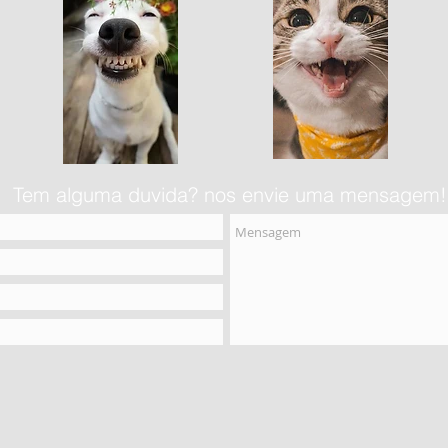
Tem alguma duvida? nos envie uma mensagem!