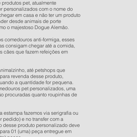
e produtos pet, atualmente
er personalizados com o nome do
 chegar em casa e não ter um produto
der desde animais de porte
esmo o majestoso Dogue Alemão.
os comedouros anti-formiga, esses
as consigam chegar até a comida,
os cães que fazem refeições em
 animalzinho, até petshops que
para revenda desse produto,
quando a quantidade for pequena.
comedouros pet personalizados, uma
tão procuradas quanto roupinhas de
a estampa fazemos via serigrafia ou
r pedido) e no transfer com a
ixo desse produto personalizado deve
e para 01 (uma) peça entregue em