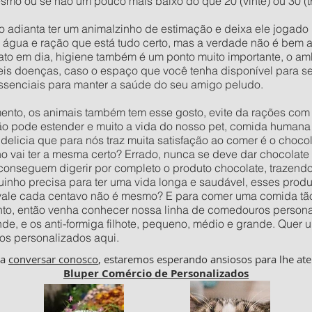
mo ou se não um pouco mais baixo do que 20 (vinte) ou 30 (tr
o adianta ter um animalzinho de estimação e deixa ele jogad
e água e ração que está tudo certo, mas a verdade não é bem 
to em dia, higiene também é um ponto muito importante, o amb
veis doenças, caso o espaço que você tenha disponível para 
ssenciais para manter a saúde do seu amigo peludo.
to, os animais também tem esse gosto, evite da rações com c
ão pode estender e muito a vida do nosso pet, comida humana 
delicia que para nós traz muita satisfação ao comer é o choco
vai ter a mesma certo? Errado, nunca se deve dar chocolate p
 conseguem digerir por completo o produto chocolate, trazend
inho precisa para ter uma vida longa e saudável, esses prod
 vale cada centavo não é mesmo? E para comer uma comida tão
to, então venha conhecer nossa linha de comedouros personal
nde, e os anti-formiga filhote, pequeno, médio e grande. Qu
os personalizados aqui.
ha
conversar conosco
, estaremos esperando ansiosos para lhe ate
Bluper Comércio de Personalizados