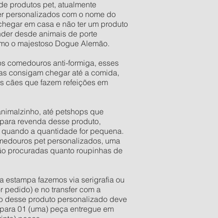
de produtos pet, atualmente
er personalizados com o nome do
 chegar em casa e não ter um produto
der desde animais de porte
esmo o majestoso Dogue Alemão.
os comedouros anti-formiga, esses
as consigam chegar até a comida,
os cães que fazem refeições em
 animalzinho, até petshops que
para revenda desse produto,
s quando a quantidade for pequena.
comedouros pet personalizados, uma
tão procuradas quanto roupinhas de
a estampa fazemos via serigrafia ou
r pedido) e no transfer com a
ixo desse produto personalizado deve
e para 01 (uma) peça entregue em