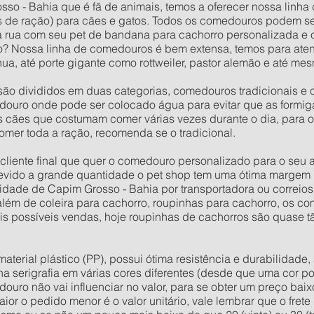
sso - Bahia que é fã de animais, temos a oferecer nossa linha 
 de ração) para cães e gatos. Todos os comedouros podem s
na rua com seu pet de bandana para cachorro personalizada e
? Nossa linha de comedouros é bem extensa, temos para aten
a, até porte gigante como rottweiler, pastor alemão e até m
ão divididos em duas categorias, comedouros tradicionais e 
ouro onde pode ser colocado água para evitar que as formig
os cães que costumam comer várias vezes durante o dia, para 
omer toda a ração, recomenda se o tradicional.
o cliente final que quer o comedouro personalizado para o seu
evido a grande quantidade o pet shop tem uma ótima margem 
dade de Capim Grosso - Bahia por transportadora ou correio
r além de coleira para cachorro, roupinhas para cachorro, os 
mais possíveis vendas, hoje roupinhas de cachorros são quase 
rial plástico (PP), possui ótima resistência e durabilidade, 
 na serigrafia em várias cores diferentes (desde que uma cor po
douro não vai influenciar no valor, para se obter um preço ba
or o pedido menor é o valor unitário, vale lembrar que o fret