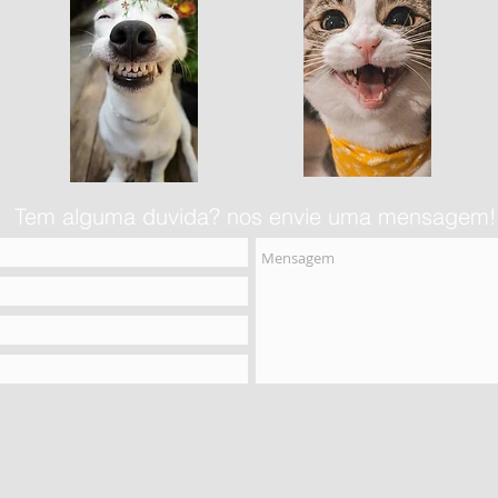
Tem alguma duvida? nos envie uma mensagem!