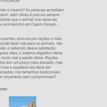
inta) peças.
o não é mesmo? As pessoas acreditam
assim, além disso é preciso sempre
iente que o animal vive deve ser
seu animalzinho em Capim Grosso -
orantes, procure por rações o mais
pode fazer mal para os animais, não
late, e sabendo dessa satisfação
ara cães, o sistema digestivo deles
o muito mal a saúde deles. Rações
utos tem um preço mais elevado, mas
 boa e saudável ela deve ser
izados, nos tamanhos tradicionais
er um orçamento sem compromisso?
nder.