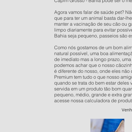
Capim Grosso - Bahia pode ser o mes
Agora vamos falar de saúde pet? Nã
que para ter um animal basta dar-lh
manter a vacinação de seu cão ou ga
limpo diariamente para evitar possí
Bahia seja pequeno, passeios são e
Como nós gostamos de um bom alimen
natural possível, uma boa alimentaç
de imediato mas a longo prazo, uma 
podemos achar que o nosso cãozinho 
é diferente do nosso, onde eles não
Premium tem tudo o que nosso amigu
quando se trata do bem estar deles
servida em um produto tão bom quan
pequeno, médio, grande e extra gra
acesse nossa calculadora de produt
Ven