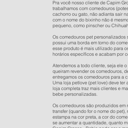
Pra você nosso cliente de Capim Gro
trabalhamos com comedouros (potes
cachorro ou gato, não adianta sair 
com o nome do bixinho não é mesmo
pequeno, como pinscher ou Chihuahu
Os comedouros pet personalizados s
possui uma borda em torno do comed
esse produto é mais utilizado para 
horários específicos e acabam por c
Atendemos a todo cliente, seja ele 
queiram revender os comedouros, d
entregamos os comedouros para a ci
Uma loja petlove (pet love) deve te
loja completa traz mais clientes e 
bebe personalizadas.
Os comedouros são produzidos em mate
transfer (quando for o nome do pet),
estampa na cor preta, a cor do come
se aumentar a quantidade, quanto mai