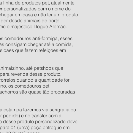
a linha de produtos pet, atualmente
er personalizados com o nome do
 chegar em casa e não ter um produto
der desde animais de porte
esmo o majestoso Dogue Alemão.
os comedouros anti-formiga, esses
as consigam chegar até a comida,
os cães que fazem refeições em
 animalzinho, até petshops que
para revenda desse produto,
orreios quando a quantidade for
orro, os comedouros pet
 cachorros são quase tão procuradas
a estampa fazemos via serigrafia ou
r pedido) e no transfer com a
ixo desse produto personalizado deve
e para 01 (uma) peça entregue em