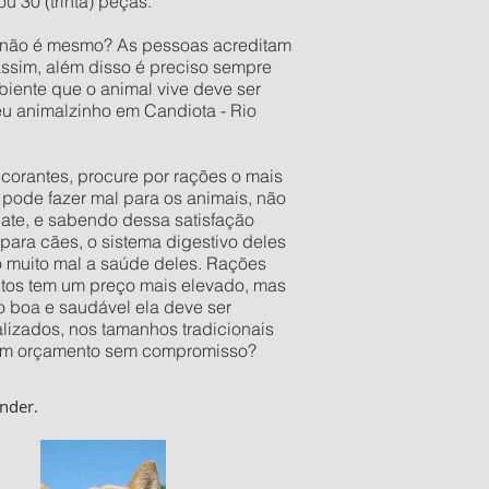
 30 (trinta) peças.
o não é mesmo? As pessoas acreditam
assim, além disso é preciso sempre
iente que o animal vive deve ser
eu animalzinho em Candiota - Rio
orantes, procure por rações o mais
pode fazer mal para os animais, não
late, e sabendo dessa satisfação
ara cães, o sistema digestivo deles
o muito mal a saúde deles. Rações
utos tem um preço mais elevado, mas
 boa e saudável ela deve ser
izados, nos tamanhos tradicionais
er um orçamento sem compromisso?
nder.