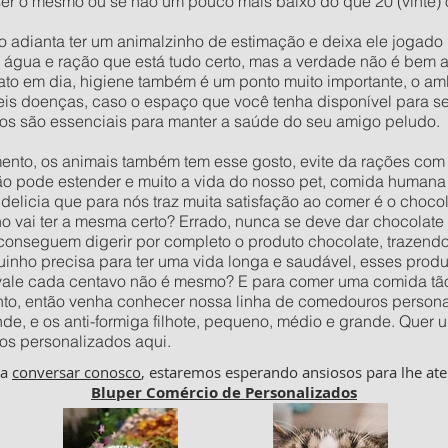
er o mesmo ou se não um pouco mais baixo do que 20 (vinte) ou
o adianta ter um animalzinho de estimação e deixa ele jogad
e água e ração que está tudo certo, mas a verdade não é bem 
to em dia, higiene também é um ponto muito importante, o amb
veis doenças, caso o espaço que você tenha disponível para s
os são essenciais para manter a saúde do seu amigo peludo.
to, os animais também tem esse gosto, evite da rações com c
ão pode estender e muito a vida do nosso pet, comida humana 
delicia que para nós traz muita satisfação ao comer é o choco
vai ter a mesma certo? Errado, nunca se deve dar chocolate p
 conseguem digerir por completo o produto chocolate, trazend
inho precisa para ter uma vida longa e saudável, esses prod
 vale cada centavo não é mesmo? E para comer uma comida tão
to, então venha conhecer nossa linha de comedouros personal
nde, e os anti-formiga filhote, pequeno, médio e grande. Qu
os personalizados aqui.
ha
conversar conosco
, estaremos esperando ansiosos para lhe ate
Bluper Comércio de Personalizados