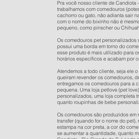
Pra você nosso cliente de Candiota -
trabalhamos com comedouros (potes
cachorro ou gato, não adianta sair 
com o nome do bixinho não é mesmo
pequeno, como pinscher ou Chihuahu
Os comedouros pet personalizados s
possui uma borda em torno do comed
esse produto é mais utilizado para 
horários específicos e acabam por c
Atendemos a todo cliente, seja ele 
queiram revender os comedouros, d
entregamos os comedouros para a ci
pequena. Uma loja petlove (pet love
personalizados, uma loja completa t
quanto roupinhas de bebe personali
Os comedouros são produzidos em mate
transfer (quando for o nome do pet),
estampa na cor preta, a cor do come
se aumentar a quantidade, quanto mai