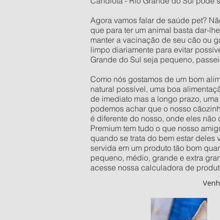
Candiota - Rio Grande do Sul pode s
Agora vamos falar de saúde pet? Nã
que para ter um animal basta dar-lh
manter a vacinação de seu cão ou ga
limpo diariamente para evitar possí
Grande do Sul seja pequeno, passei
Como nós gostamos de um bom alimen
natural possível, uma boa alimentaç
de imediato mas a longo prazo, uma 
podemos achar que o nosso cãozinho 
é diferente do nosso, onde eles não
Premium tem tudo o que nosso amigu
quando se trata do bem estar deles
servida em um produto tão bom quan
pequeno, médio, grande e extra gra
acesse nossa calculadora de produt
Ven