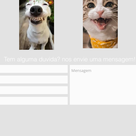
Tem alguma duvida? nos envie uma mensagem!