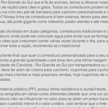
 Rio Grande do Sul que é fã de animais, temos a oferecer noss
 de ração) para cães e gatos. Todos os comedouros podem s
na rua com seu pet de bandana para cachorro personalizada e
? Nossa linha de comedouros é bem extensa, temos para aten
a, até porte gigante como rottweiler, pastor alemão e até m
ão divididos em duas categorias, comedouros tradicionais e 
ouro onde pode ser colocado água para evitar que as formig
os cães que costumam comer várias vezes durante o dia, para 
omer toda a ração, recomenda se o tradicional.
o cliente final que quer o comedouro personalizado para o seu
evido a grande quantidade o pet shop tem uma ótima margem 
dade de Candiota - Rio Grande do Sul por transportadora ou c
) deve ter além de coleira para cachorro, roupinhas para cach
raz mais clientes e mais possíveis vendas, hoje roupinhas de
zadas.
rial plástico (PP), possui ótima resistência e durabilidade, 
 na serigrafia em várias cores diferentes (desde que uma cor po
douro não vai influenciar no valor, para se obter um preço ba
or o pedido menor é o valor unitário, vale lembrar que o fret