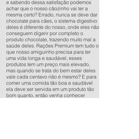
e sabendo dessa satisfação podemos
achar que o nosso cãozinho vai ter a
mesma certo? Errado, nunca se deve dar
chocolate para cães, o sistema digestivo
deles é diferente do nosso, onde eles não
conseguem digerir por completo o
produto chocolate, trazendo muito mal a
saúde deles. Rações Premium tem tudo o
que nosso amiguinho precisa para ter
uma vida longa e saudável, esses
produtos tem um preço mais elevado,
mas quando se trata do bem estar deles
vale cada centavo não é mesmo? E para
comer uma comida tão boa e saudável
ela deve ser servida em um produto tão
bom quanto, então venha conhecer
nossa linha de comedouros
personalizados, nos tamanhos
tradicionais pequeno, médio, grande e
extra grande, e os anti-formiga filhote,
pequeno, médio e grande. Quer um
orçamento sem compromisso? acesse
nossa calculadora de produtos