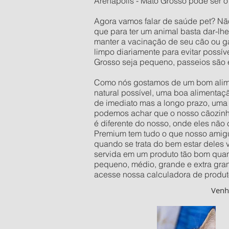
Arenápolis - Mato Grosso pode ser o
Agora vamos falar de saúde pet? Nã
que para ter um animal basta dar-lh
manter a vacinação de seu cão ou ga
limpo diariamente para evitar possí
Grosso seja pequeno, passeios são 
Como nós gostamos de um bom alimen
natural possível, uma boa alimentaç
de imediato mas a longo prazo, uma 
podemos achar que o nosso cãozinho 
é diferente do nosso, onde eles não
Premium tem tudo o que nosso amigu
quando se trata do bem estar deles
servida em um produto tão bom quan
pequeno, médio, grande e extra gra
acesse nossa calculadora de produt
Ven