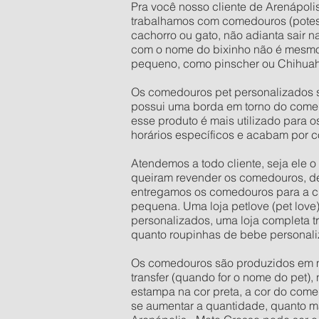
Pra você nosso cliente de Arenápolis
trabalhamos com comedouros (potes
cachorro ou gato, não adianta sair 
com o nome do bixinho não é mesmo
pequeno, como pinscher ou Chihuahu
Os comedouros pet personalizados s
possui uma borda em torno do comed
esse produto é mais utilizado para 
horários específicos e acabam por c
Atendemos a todo cliente, seja ele 
queiram revender os comedouros, d
entregamos os comedouros para a ci
pequena. Uma loja petlove (pet love
personalizados, uma loja completa t
quanto roupinhas de bebe personali
Os comedouros são produzidos em mate
transfer (quando for o nome do pet),
estampa na cor preta, a cor do come
se aumentar a quantidade, quanto mai