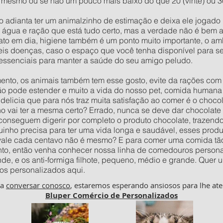
 mesmo ou se não um pouco mais baixo do que 20 (vinte) ou 30 
o adianta ter um animalzinho de estimação e deixa ele jogad
e água e ração que está tudo certo, mas a verdade não é bem 
to em dia, higiene também é um ponto muito importante, o amb
veis doenças, caso o espaço que você tenha disponível para s
essenciais para manter a saúde do seu amigo peludo.
to, os animais também tem esse gosto, evite da rações com c
ão pode estender e muito a vida do nosso pet, comida humana 
delicia que para nós traz muita satisfação ao comer é o choco
vai ter a mesma certo? Errado, nunca se deve dar chocolate p
 conseguem digerir por completo o produto chocolate, trazend
inho precisa para ter uma vida longa e saudável, esses prod
 vale cada centavo não é mesmo? E para comer uma comida tão
to, então venha conhecer nossa linha de comedouros personal
nde, e os anti-formiga filhote, pequeno, médio e grande. Qu
os personalizados aqui.
ha
conversar conosco
, estaremos esperando ansiosos para lhe ate
Bluper Comércio de Personalizados