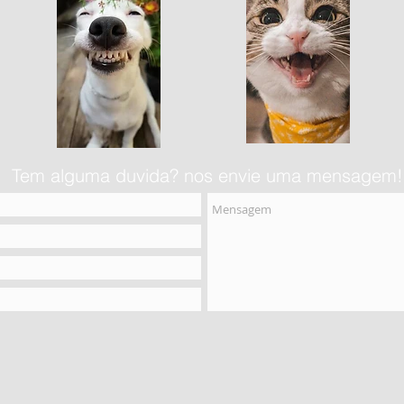
Tem alguma duvida? nos envie uma mensagem!