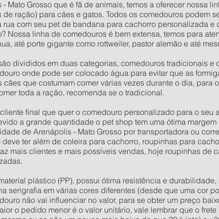
 - Mato Grosso que é fã de animais, temos a oferecer nossa li
 de ração) para cães e gatos. Todos os comedouros podem s
na rua com seu pet de bandana para cachorro personalizada e
? Nossa linha de comedouros é bem extensa, temos para aten
a, até porte gigante como rottweiler, pastor alemão e até m
ão divididos em duas categorias, comedouros tradicionais e 
ouro onde pode ser colocado água para evitar que as formig
os cães que costumam comer várias vezes durante o dia, para 
omer toda a ração, recomenda se o tradicional.
o cliente final que quer o comedouro personalizado para o seu
evido a grande quantidade o pet shop tem uma ótima margem 
dade de Arenápolis - Mato Grosso por transportadora ou corre
) deve ter além de coleira para cachorro, roupinhas para cach
raz mais clientes e mais possíveis vendas, hoje roupinhas de
zadas.
rial plástico (PP), possui ótima resistência e durabilidade, 
 na serigrafia em várias cores diferentes (desde que uma cor po
douro não vai influenciar no valor, para se obter um preço ba
or o pedido menor é o valor unitário, vale lembrar que o fret