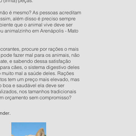
(trinta) peças.
o não é mesmo? As pessoas acreditam
assim, além disso é preciso sempre
iente que o animal vive deve ser
eu animalzinho em Arenápolis - Mato
orantes, procure por rações o mais
pode fazer mal para os animais, não
late, e sabendo dessa satisfação
ara cães, o sistema digestivo deles
o muito mal a saúde deles. Rações
utos tem um preço mais elevado, mas
 boa e saudável ela deve ser
izados, nos tamanhos tradicionais
er um orçamento sem compromisso?
nder.