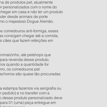
nha de produtos pet, atualmente
er personalizados com o nome do
 chegar em casa e não ter um produto
der desde animais de porte
esmo o majestoso Dogue Alemão.
os comedouros anti-formiga, esses
as consigam chegar até a comida,
os cães que fazem refeições em
 animalzinho, até petshops que
para revenda desse produto,
ios quando a quantidade for
orro, os comedouros pet
 cachorros são quase tão procuradas
a estampa fazemos via serigrafia ou
r pedido) e no transfer com a
ixo desse produto personalizado deve
e para 01 (uma) peça entregue em