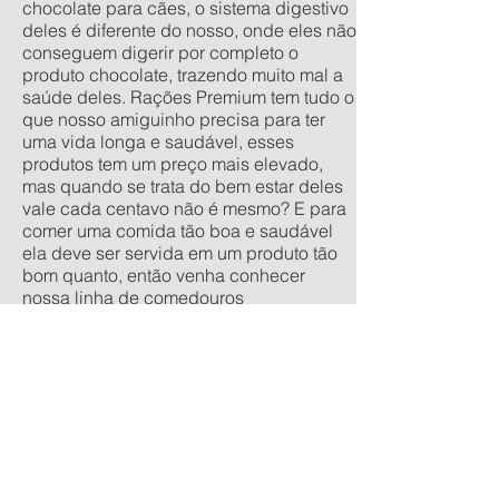
chocolate para cães, o sistema digestivo
deles é diferente do nosso, onde eles não
conseguem digerir por completo o
produto chocolate, trazendo muito mal a
saúde deles. Rações Premium tem tudo o
que nosso amiguinho precisa para ter
uma vida longa e saudável, esses
produtos tem um preço mais elevado,
mas quando se trata do bem estar deles
vale cada centavo não é mesmo? E para
comer uma comida tão boa e saudável
ela deve ser servida em um produto tão
bom quanto, então venha conhecer
nossa linha de comedouros
personalizados, nos tamanhos
tradicionais pequeno, médio, grande e
extra grande, e os anti-formiga filhote,
pequeno, médio e grande. Quer um
orçamento sem compromisso? acesse
nossa calculadora de produtos
personalizados aqui.