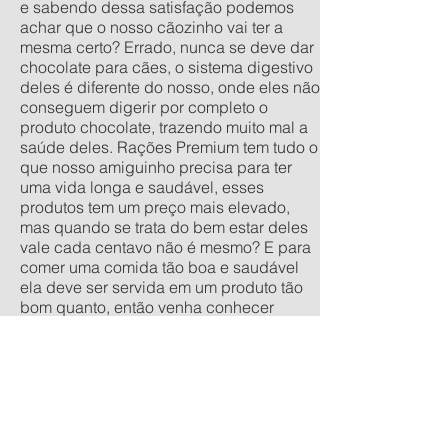
e sabendo dessa satisfação podemos
achar que o nosso cãozinho vai ter a
mesma certo? Errado, nunca se deve dar
chocolate para cães, o sistema digestivo
deles é diferente do nosso, onde eles não
conseguem digerir por completo o
produto chocolate, trazendo muito mal a
saúde deles. Rações Premium tem tudo o
que nosso amiguinho precisa para ter
uma vida longa e saudável, esses
produtos tem um preço mais elevado,
mas quando se trata do bem estar deles
vale cada centavo não é mesmo? E para
comer uma comida tão boa e saudável
ela deve ser servida em um produto tão
bom quanto, então venha conhecer
nossa linha de comedouros
personalizados, nos tamanhos
tradicionais pequeno, médio, grande e
extra grande, e os anti-formiga filhote,
pequeno, médio e grande. Quer um
orçamento sem compromisso? acesse
nossa calculadora de produtos