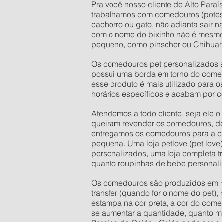
Pra você nosso cliente de Alto Paraí
trabalhamos com comedouros (potes
cachorro ou gato, não adianta sair 
com o nome do bixinho não é mesmo
pequeno, como pinscher ou Chihuahu
Os comedouros pet personalizados s
possui uma borda em torno do comed
esse produto é mais utilizado para 
horários específicos e acabam por c
Atendemos a todo cliente, seja ele 
queiram revender os comedouros, d
entregamos os comedouros para a cid
pequena. Uma loja petlove (pet love
personalizados, uma loja completa t
quanto roupinhas de bebe personali
Os comedouros são produzidos em mate
transfer (quando for o nome do pet),
estampa na cor preta, a cor do come
se aumentar a quantidade, quanto mai