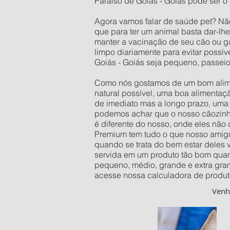
Paraíso de Goiás - Goiás pode ser o
Agora vamos falar de saúde pet? Nã
que para ter um animal basta dar-lh
manter a vacinação de seu cão ou ga
limpo diariamente para evitar possí
Goiás - Goiás seja pequeno, passei
Como nós gostamos de um bom alimen
natural possível, uma boa alimentaç
de imediato mas a longo prazo, uma 
podemos achar que o nosso cãozinho 
é diferente do nosso, onde eles não
Premium tem tudo o que nosso amigu
quando se trata do bem estar deles
servida em um produto tão bom quan
pequeno, médio, grande e extra gra
acesse nossa calculadora de produt
Ven