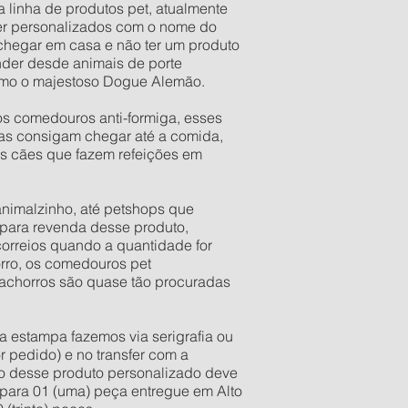
a linha de produtos pet, atualmente
er personalizados com o nome do
 chegar em casa e não ter um produto
der desde animais de porte
esmo o majestoso Dogue Alemão.
os comedouros anti-formiga, esses
as consigam chegar até a comida,
os cães que fazem refeições em
 animalzinho, até petshops que
para revenda desse produto,
correios quando a quantidade for
orro, os comedouros pet
 cachorros são quase tão procuradas
a estampa fazemos via serigrafia ou
r pedido) e no transfer com a
ixo desse produto personalizado deve
e para 01 (uma) peça entregue em Alto