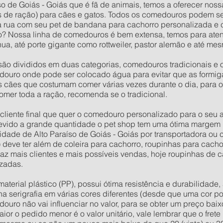
so de Goiás - Goiás que é fã de animais, temos a oferecer noss
 de ração) para cães e gatos. Todos os comedouros podem s
na rua com seu pet de bandana para cachorro personalizada e
? Nossa linha de comedouros é bem extensa, temos para aten
a, até porte gigante como rottweiler, pastor alemão e até m
ão divididos em duas categorias, comedouros tradicionais e 
ouro onde pode ser colocado água para evitar que as formig
os cães que costumam comer várias vezes durante o dia, para 
omer toda a ração, recomenda se o tradicional.
o cliente final que quer o comedouro personalizado para o seu
evido a grande quantidade o pet shop tem uma ótima margem 
ade de Alto Paraíso de Goiás - Goiás por transportadora ou 
) deve ter além de coleira para cachorro, roupinhas para cach
raz mais clientes e mais possíveis vendas, hoje roupinhas de
zadas.
rial plástico (PP), possui ótima resistência e durabilidade, 
 na serigrafia em várias cores diferentes (desde que uma cor po
douro não vai influenciar no valor, para se obter um preço ba
or o pedido menor é o valor unitário, vale lembrar que o fret