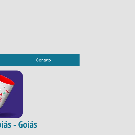
Contato
iás - Goiás