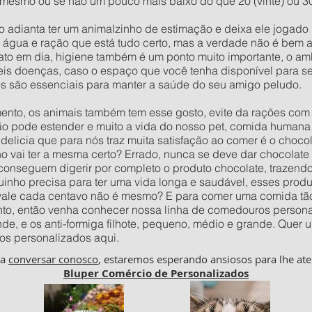
 mesmo ou se não um pouco mais baixo do que 20 (vinte) ou 30 
o adianta ter um animalzinho de estimação e deixa ele jogad
e água e ração que está tudo certo, mas a verdade não é bem 
to em dia, higiene também é um ponto muito importante, o amb
veis doenças, caso o espaço que você tenha disponível para s
os são essenciais para manter a saúde do seu amigo peludo.
to, os animais também tem esse gosto, evite da rações com c
ão pode estender e muito a vida do nosso pet, comida humana 
delicia que para nós traz muita satisfação ao comer é o choco
vai ter a mesma certo? Errado, nunca se deve dar chocolate p
 conseguem digerir por completo o produto chocolate, trazend
inho precisa para ter uma vida longa e saudável, esses prod
 vale cada centavo não é mesmo? E para comer uma comida tão
to, então venha conhecer nossa linha de comedouros personal
nde, e os anti-formiga filhote, pequeno, médio e grande. Qu
os personalizados aqui.
ha
conversar conosco
, estaremos esperando ansiosos para lhe ate
Bluper Comércio de Personalizados