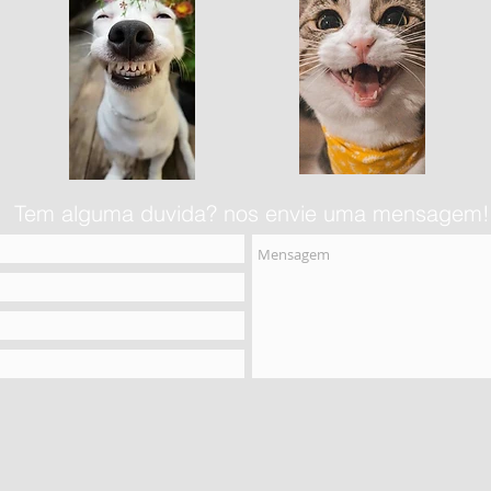
Tem alguma duvida? nos envie uma mensagem!