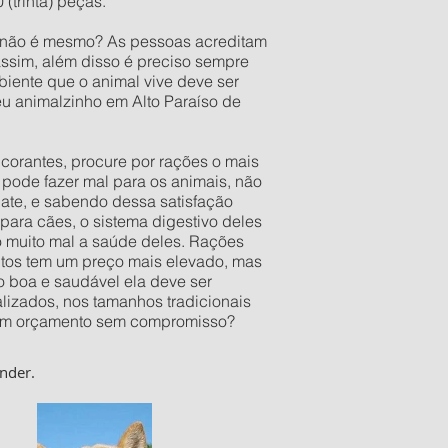
(trinta) peças.
o não é mesmo? As pessoas acreditam
assim, além disso é preciso sempre
iente que o animal vive deve ser
eu animalzinho em Alto Paraíso de
orantes, procure por rações o mais
pode fazer mal para os animais, não
late, e sabendo dessa satisfação
ara cães, o sistema digestivo deles
o muito mal a saúde deles. Rações
utos tem um preço mais elevado, mas
 boa e saudável ela deve ser
izados, nos tamanhos tradicionais
er um orçamento sem compromisso?
nder.