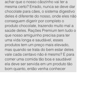
achar que o nosso cãozinho vai ter a
mesma certo? Errado, nunca se deve dar
chocolate para cães, o sistema digestivo
deles é diferente do nosso, onde eles não
conseguem digerir por completo o
produto chocolate, trazendo muito mal a
saúde deles. Rações Premium tem tudo o
que nosso amiguinho precisa para ter
uma vida longa e saudável, esses
produtos tem um preço mais elevado,
mas quando se trata do bem estar deles
vale cada centavo não é mesmo? E para
comer uma comida tão boa e saudável
ela deve ser servida em um produto tão
bom quanto, então venha conhecer
nossa linha de comedouros
personalizados, nos tamanhos
tradicionais pequeno, médio, grande e
extra grande, e os anti-formiga filhote,
pequeno, médio e grande. Quer um
orçamento sem compromisso? acesse
nossa calculadora de produtos
personalizados aqui.