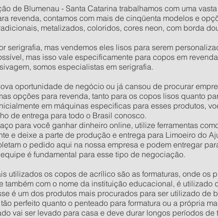
ão de Blumenau - Santa Catarina trabalhamos com uma vasta l
para revenda, contamos com mais de cinqüenta modelos e opçõe
radicionais, metalizados, coloridos, cores neon, com borda do
serigrafia, mas vendemos eles lisos para serem personalizados
sível, mas isso vale especificamente para copos em revenda
sivagem, somos especialistas em serigrafia.
ova oportunidade de negócio ou já cansou de procurar empreg
as opções para revenda, tanto para os copos lisos quanto pa
 inicialmente em máquinas especificas para esses produtos, vo
ho de entrega para todo o Brasil conosco.
ço para você ganhar dinheiro online, utilize ferramentas com
ente e deixe a parte de produção e entrega para Limoeiro do Aj
letam o pedido aqui na nossa empresa e podem entregar para
 equipe é fundamental para esse tipo de negociação.
s utilizados os copos de acrílico são as formaturas, onde os
 também com o nome da instituição educacional, é utilizado d
se é um dos produtos mais procurados para ser utilizado de b
 tão perfeito quanto o penteado para formatura ou a própria ma
ado vai ser levado para casa e deve durar longos períodos de