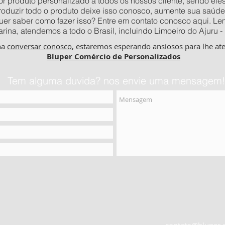
 produto personalizado a todos os nossos cliente, sendo eles o
produzir todo o produto deixe isso conosco, aumente sua saúde
quer saber como fazer isso? Entre em contato conosco aqui. 
ina, atendemos a todo o Brasil, incluindo Limoeiro do Ajuru - 
ha
conversar conosco
, estaremos esperando ansiosos para lhe at
Bluper Comércio de Personalizados
Tem alguma duvida? nos envie uma mensagem