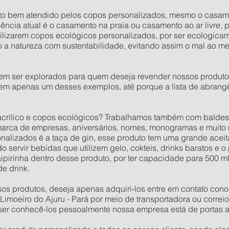
ito bem atendido pelos copos personalizados, mesmo o casam
cia atual é o casamento na praia ou casamento ao ar livre, 
lizarem copos ecológicos personalizados, por ser ecologicamen
a natureza com sustentabilidade, evitando assim o mal ao m
em ser explorados para quem deseja revender nossos produto
 em apenas um desses exemplos, até porque a lista de abran
acrílico e copos ecológicos? Trabalhamos também com baldes,
rca de empresas, aniversários, nomes, monogramas e muito 
alizados é a taça de gin, esse produto tem uma grande aceit
 servir bebidas que utilizem gelo, cokteis, drinks baratos e o
ipirinha dentro desse produto, por ter capacidade para 500 m
de drink.
s produtos, deseja apenas adquiri-los entre em contato cono
imoeiro do Ajuru - Pará por meio de transportadora ou correio
uiser conhecê-los pessoalmente nossa empresa está de portas a