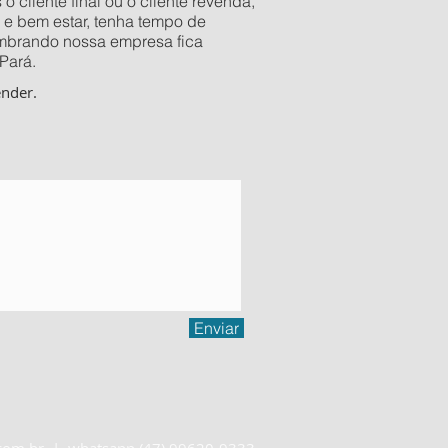
 cliente final ou o cliente revenda,
 e bem estar, tenha tempo de
Lembrando nossa empresa fica
Pará.
ender.
!
Enviar