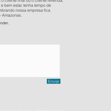
 cliente final ou o cliente revenda,
 e bem estar, tenha tempo de
Lembrando nossa empresa fica
 - Amazonas.
ender.
!
Enviar