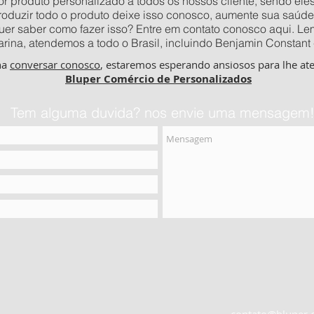
 produto personalizado a todos os nossos cliente, sendo eles o
produzir todo o produto deixe isso conosco, aumente sua saúde
quer saber como fazer isso? Entre em contato conosco aqui. 
rina, atendemos a todo o Brasil, incluindo Benjamin Constant
ha
conversar conosco
, estaremos esperando ansiosos para lhe at
Bluper Comércio de Personalizados
Tem alguma duvida? nos envie uma mensagem