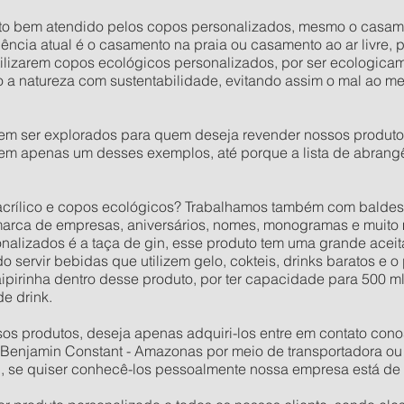
ito bem atendido pelos copos personalizados, mesmo o casam
cia atual é o casamento na praia ou casamento ao ar livre, 
lizarem copos ecológicos personalizados, por ser ecologicamen
a natureza com sustentabilidade, evitando assim o mal ao m
em ser explorados para quem deseja revender nossos produto
 em apenas um desses exemplos, até porque a lista de abran
acrílico e copos ecológicos? Trabalhamos também com baldes,
rca de empresas, aniversários, nomes, monogramas e muito 
alizados é a taça de gin, esse produto tem uma grande aceit
 servir bebidas que utilizem gelo, cokteis, drinks baratos e o
ipirinha dentro desse produto, por ter capacidade para 500 m
de drink.
s produtos, deseja apenas adquiri-los entre em contato cono
Benjamin Constant - Amazonas por meio de transportadora ou 
ui, se quiser conhecê-los pessoalmente nossa empresa está de 