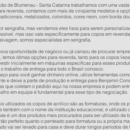
ão de Blumenau - Santa Catarina trabalhamos com uma vasta l
para revenda, contamos com mais de cinqüenta modelos e opçõe
radicionais, metalizados, coloridos, cores neon, com borda do
serigrafia, mas vendemos eles lisos para serem personalizados
sível, mas isso vale especificamente para copos em revenda
sivagem, somos especialistas em serigrafia.
ova oportunidade de negócio ou já cansou de procurar empr
temos ótimas opções para revenda, tanto para os copos lisos
nvestir inicialmente em máquinas especificas para esses produ
o trabalho de entrega para todo o Brasil conosco.
ço para você ganhar dinheiro online, utilize ferramentas com
iente e deixe a parte de produção e entrega para Benjamin Co
as que coletam o pedido aqui na nossa empresa e podem entr
balho em equipe é fundamental para esse tipo de negociação.
s utilizados os copos de acrílico são as formaturas, onde os
 também com o nome da instituição educacional, é utilizado d
se é um dos produtos mais procurados para ser utilizado de b
 tão perfeito quanto o penteado para formatura ou a própria ma
ado vai ser levado para casa e deve durar longos períodos de