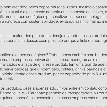
ito bem atendido pelos copos personalizados, mesmo o casam
cia atual é o casamento na praia ou casamento ao ar livre, 
lizarem copos ecológicos personalizados, por ser ecologicamen
a natureza com sustentabilidade, evitando assim o mal ao m
em ser explorados para quem deseja revender nossos produto
 em apenas um desses exemplos, até porque a lista de abran
acrílico e copos ecológicos? Trabalhamos também com baldes,
rca de empresas, aniversários, nomes, monogramas e muito 
alizados é a taça de gin, esse produto tem uma grande aceit
 servir bebidas que utilizem gelo, cokteis, drinks baratos e o
ipirinha dentro desse produto, por ter capacidade para 500 m
de drink.
s produtos, deseja apenas adquiri-los entre em contato cono
enedito Leite - Maranhão por meio de transportadora ou corre
 se quiser conhecê-los pessoalmente nossa empresa está de por