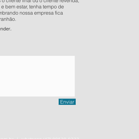
 cliente final ou o cliente revenda,
 e bem estar, tenha tempo de
Lembrando nossa empresa fica
aranhão.
ender.
!
Enviar