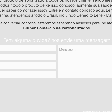
 produto personalizado a todos os nossos cliente, sendo eles o
produzir todo o produto deixe isso conosco, aumente sua saúde
quer saber como fazer isso? Entre em contato conosco aqui. 
rina, atendemos a todo o Brasil, incluindo Benedito Leite - M
ha
conversar conosco
, estaremos esperando ansiosos para lhe at
Bluper Comércio de Personalizados
Tem alguma duvida? nos envie uma mensagem