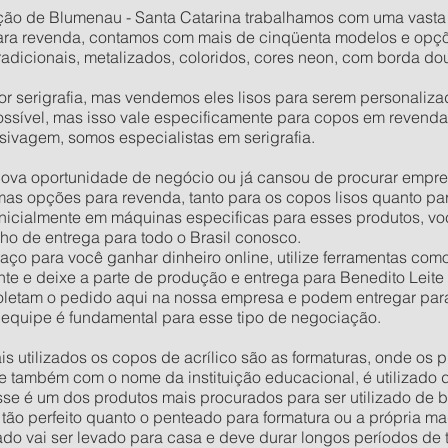
ão de Blumenau - Santa Catarina trabalhamos com uma vasta l
para revenda, contamos com mais de cinqüenta modelos e opçõe
radicionais, metalizados, coloridos, cores neon, com borda do
serigrafia, mas vendemos eles lisos para serem personalizados
sível, mas isso vale especificamente para copos em revenda
sivagem, somos especialistas em serigrafia.
ova oportunidade de negócio ou já cansou de procurar empre
as opções para revenda, tanto para os copos lisos quanto pa
 inicialmente em máquinas especificas para esses produtos, vo
ho de entrega para todo o Brasil conosco.
ço para você ganhar dinheiro online, utilize ferramentas com
ente e deixe a parte de produção e entrega para Benedito Leit
letam o pedido aqui na nossa empresa e podem entregar para
 equipe é fundamental para esse tipo de negociação.
s utilizados os copos de acrílico são as formaturas, onde os
 também com o nome da instituição educacional, é utilizado d
se é um dos produtos mais procurados para ser utilizado de b
 tão perfeito quanto o penteado para formatura ou a própria ma
ado vai ser levado para casa e deve durar longos períodos de