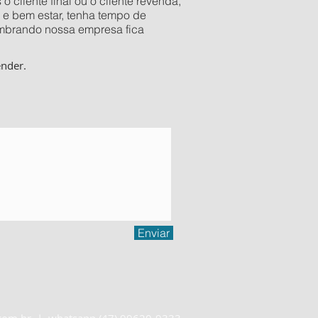
 cliente final ou o cliente revenda,
 e bem estar, tenha tempo de
Lembrando nossa empresa fica
ender.
!
Enviar