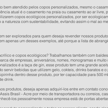
ito bem atendido pelos copos personalizados, mesmo o casam
cia atual é o casamento na praia ou casamento ao ar livre, 
lizarem copos ecológicos personalizados, por ser ecologicamen
a natureza com sustentabilidade, evitando assim o mal ao m
em ser explorados para quem deseja revender nossos produto
 em apenas um desses exemplos, até porque a lista de abran
acrílico e copos ecológicos? Trabalhamos também com baldes,
rca de empresas, aniversários, nomes, monogramas e muito 
alizados é a taça de gin, esse produto tem uma grande aceit
 servir bebidas que utilizem gelo, cokteis, drinks baratos e o
ipirinha dentro desse produto, por ter capacidade para 500 m
de drink.
s produtos, deseja apenas adquiri-los entre em contato cono
ssis Brasil - Acre por meio de transportadora ou correios, ca
 conhecê-los pessoalmente nossa empresa está de portas aberta