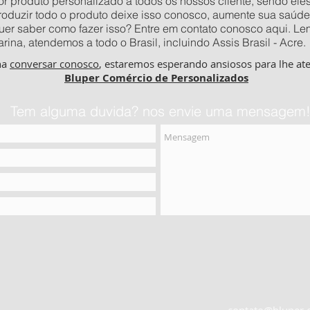
 produto personalizado a todos os nossos cliente, sendo eles o
produzir todo o produto deixe isso conosco, aumente sua saúde
quer saber como fazer isso? Entre em contato conosco aqui. 
ina, atendemos a todo o Brasil, incluindo Assis Brasil - Acre.
ha
conversar conosco
, estaremos esperando ansiosos para lhe at
Bluper Comércio de Personalizados
Tem alguma duvida? nos envie uma mensagem