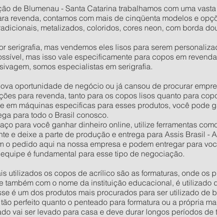
ão de Blumenau - Santa Catarina trabalhamos com uma vasta l
para revenda, contamos com mais de cinqüenta modelos e opçõe
radicionais, metalizados, coloridos, cores neon, com borda do
serigrafia, mas vendemos eles lisos para serem personalizados
sível, mas isso vale especificamente para copos em revenda
sivagem, somos especialistas em serigrafia.
ova oportunidade de negócio ou já cansou de procurar empreg
ões para revenda, tanto para os copos lisos quanto para copo
ente em máquinas especificas para esses produtos, você pode g
ega para todo o Brasil conosco.
ço para você ganhar dinheiro online, utilize ferramentas com
ente e deixe a parte de produção e entrega para Assis Brasil -
m o pedido aqui na nossa empresa e podem entregar para voc
 equipe é fundamental para esse tipo de negociação.
s utilizados os copos de acrílico são as formaturas, onde os
 também com o nome da instituição educacional, é utilizado d
se é um dos produtos mais procurados para ser utilizado de b
 tão perfeito quanto o penteado para formatura ou a própria ma
ado vai ser levado para casa e deve durar longos períodos de