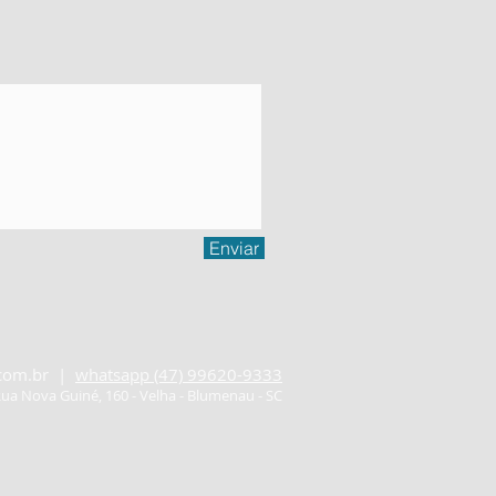
Enviar
com.br
|
whatsapp (47) 99620-9333
ua Nova Guiné, 160 - Velha - Blumenau - SC