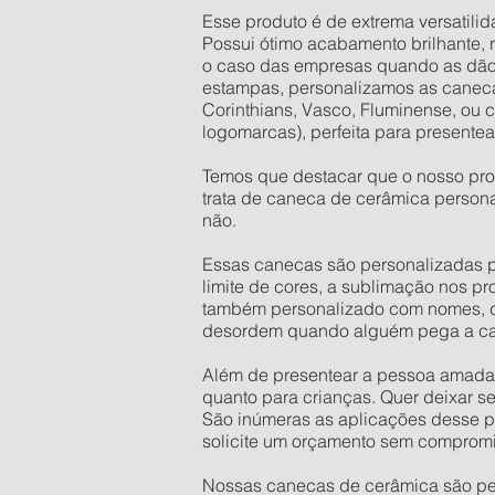
Esse produto é de extrema versatilid
Possui ótimo acabamento brilhante,
o caso das empresas quando as dão d
estampas, personalizamos as caneca
Corinthians, Vasco, Fluminense, ou 
logomarcas), perfeita para presente
Temos que destacar que o nosso pro
trata de caneca de cerâmica person
não.
Essas canecas são personalizadas po
limite de cores, a sublimação nos p
também personalizado com nomes, dat
desordem quando alguém pega a ca
Além de presentear a pessoa amada,
quanto para crianças. Quer deixar s
São inúmeras as aplicações desse pr
solicite um orçamento sem comprom
Nossas canecas de cerâmica são pers