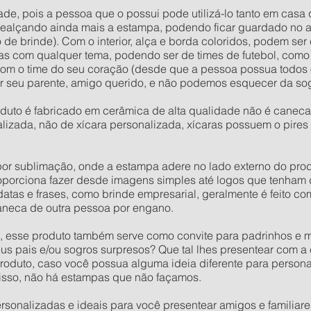
ade, pois a pessoa que o possui pode utilizá-lo tanto em casa 
 realçando ainda mais a estampa, podendo ficar guardado no 
e brinde). Com o interior, alça e borda coloridos, podem se
s com qualquer tema, podendo ser de times de futebol, com
com o time do seu coração (desde que a pessoa possua todos o
ar seu parente, amigo querido, e não podemos esquecer da so
duto é fabricado em cerâmica de alta qualidade não é canec
alizada, não de xícara personalizada, xícaras possuem o pi
r sublimação, onde a estampa adere no lado externo do produ
roporciona fazer desde imagens simples até logos que tenham
as e frases, como brinde empresarial, geralmente é feito com
neca de outra pessoa por engano.
 esse produto também serve como convite para padrinhos e m
eus pais e/ou sogros surpresos? Que tal lhes presentear com 
oduto, caso você possua alguma ideia diferente para persona
isso, não há estampas que não façamos.
onalizadas e ideais para você presentear amigos e familiares.