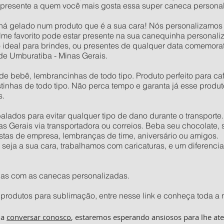
presente a quem você mais gosta essa super caneca personal
há gelado num produto que é a sua cara! Nós personalizamos o
 filme favorito pode estar presente na sua canequinha persona
 ideal para brindes, ou presentes de qualquer data comemora
de Umburatiba - Minas Gerais.
de bebê, lembrancinhas de todo tipo. Produto perfeito para café
stinhas de todo tipo. Não perca tempo e garanta já esse produ
s.
ados para evitar qualquer tipo de dano durante o transporte
s Gerais via transportadora ou correios. Beba seu chocolate, 
estas de empresa, lembranças de time, aniversário ou amigos.
ja a sua cara, trabalhamos com caricaturas, e um diferencial
ças com as canecas personalizadas.
produtos para sublimação, entre nesse link e conheça toda a 
ha
conversar conosco
, estaremos esperando ansiosos para lhe at