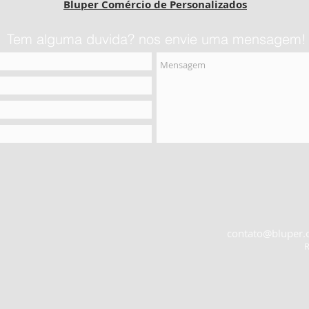
Bluper Comércio de Personalizados
Tem alguma duvida? nos envie uma mensagem!
contato@bluper.
R