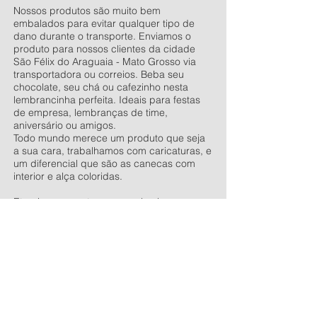
Nossos produtos são muito bem
embalados para evitar qualquer tipo de
dano durante o transporte. Enviamos o
produto para nossos clientes da cidade
São Félix do Araguaia - Mato Grosso via
transportadora ou correios. Beba seu
chocolate, seu chá ou cafezinho nesta
lembrancinha perfeita. Ideais para festas
de empresa, lembranças de time,
aniversário ou amigos.
Todo mundo merece um produto que seja
a sua cara, trabalhamos com caricaturas, e
um diferencial que são as canecas com
interior e alça coloridas.
Eternize momentos e grave lembranças
com as canecas personalizadas.
Vendemos as canecas lisas e outros
produtos para sublimação, entre nesse link
e conheça toda a nossa linha de produtos
antes de finalizar sua compra.
Venha
conversar conosco
, estaremos
esperando ansiosos para lhe atender.