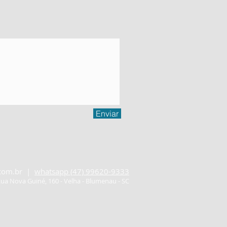
Enviar
com.br
|
whatsapp (47) 99620-9333
ua Nova Guiné, 160 - Velha - Blumenau - SC