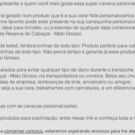
presente a quem você mais gosta essa super caneca personal
há gelado num produto que é a sua cara! Nós personalizamos o
 filme favorito pode estar presente na sua canequinha persona
 ideal para brindes, ou presentes de qualquer data comemora
 de Reserva do Cabaçal - Mato Grosso.
de bebê, lembrancinhas de todo tipo. Produto perfeito para café
stinhas de todo tipo. Não perca tempo e garanta já esse produ
o Grosso.
ados para evitar qualquer tipo de dano durante o transporte
al - Mato Grosso via transportadora ou correios. Beba seu cho
estas de empresa, lembranças de time, aniversário ou amigos.
ja a sua cara, trabalhamos com caricaturas, e um diferencial
ças com as canecas personalizadas.
produtos para sublimação, entre nesse link e conheça toda a 
ha
conversar conosco
, estaremos esperando ansiosos para lhe at