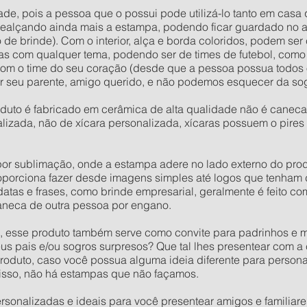
ade, pois a pessoa que o possui pode utilizá-lo tanto em casa 
 realçando ainda mais a estampa, podendo ficar guardado no 
e brinde). Com o interior, alça e borda coloridos, podem se
s com qualquer tema, podendo ser de times de futebol, com
com o time do seu coração (desde que a pessoa possua todos o
ar seu parente, amigo querido, e não podemos esquecer da so
duto é fabricado em cerâmica de alta qualidade não é canec
alizada, não de xícara personalizada, xícaras possuem o pi
r sublimação, onde a estampa adere no lado externo do produ
roporciona fazer desde imagens simples até logos que tenham
as e frases, como brinde empresarial, geralmente é feito com
neca de outra pessoa por engano.
 esse produto também serve como convite para padrinhos e m
eus pais e/ou sogros surpresos? Que tal lhes presentear com 
oduto, caso você possua alguma ideia diferente para persona
isso, não há estampas que não façamos.
onalizadas e ideais para você presentear amigos e familiares.