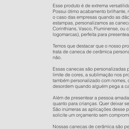
Esse produto é de extrema versatilid
Possui ótimo acabamento brilhante,
o caso das empresas quando as dão d
estampas, personalizamos as caneca
Corinthians, Vasco, Fluminense, ou 
logomarcas), perfeita para presente
Temos que destacar que o nosso pro
trata de caneca de cerâmica person
não.
Essas canecas são personalizadas po
limite de cores, a sublimação nos p
também personalizado com nomes, dat
desordem quando alguém pega a ca
Além de presentear a pessoa amada,
quanto para crianças. Quer deixar s
São inúmeras as aplicações desse pr
solicite um orçamento sem comprom
Nossas canecas de cerâmica são pers