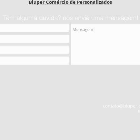
Bluper Comércio de Personalizados
Tem alguma duvida? nos envie uma mensagem!
contato@bluper.
R