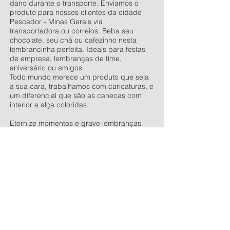
dano durante o transporte. Enviamos o
produto para nossos clientes da cidade
Pescador - Minas Gerais via
transportadora ou correios. Beba seu
chocolate, seu chá ou cafezinho nesta
lembrancinha perfeita. Ideais para festas
de empresa, lembranças de time,
aniversário ou amigos.
Todo mundo merece um produto que seja
a sua cara, trabalhamos com caricaturas, e
um diferencial que são as canecas com
interior e alça coloridas.
Eternize momentos e grave lembranças
com as canecas personalizadas.
Vendemos as canecas lisas e outros
produtos para sublimação, entre nesse link
e conheça toda a nossa linha de produtos
antes de finalizar sua compra.
Venha
conversar conosco
, estaremos
esperando ansiosos para lhe atender.
Bluper Comércio de Personalizados