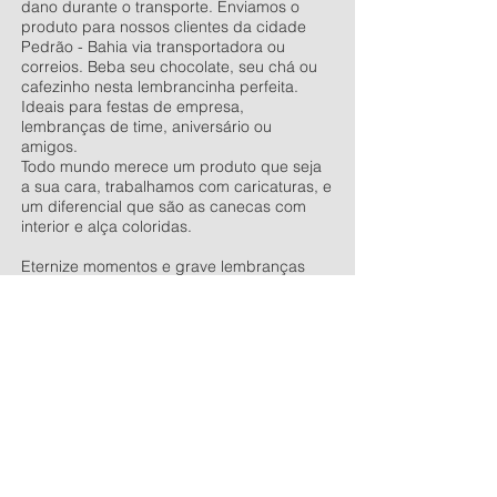
dano durante o transporte. Enviamos o
produto para nossos clientes da cidade
Pedrão - Bahia via transportadora ou
correios. Beba seu chocolate, seu chá ou
cafezinho nesta lembrancinha perfeita.
Ideais para festas de empresa,
lembranças de time, aniversário ou
amigos.
Todo mundo merece um produto que seja
a sua cara, trabalhamos com caricaturas, e
um diferencial que são as canecas com
interior e alça coloridas.
Eternize momentos e grave lembranças
com as canecas personalizadas.
Vendemos as canecas lisas e outros
produtos para sublimação, entre nesse link
e conheça toda a nossa linha de produtos
antes de finalizar sua compra.
Venha
conversar conosco
, estaremos
esperando ansiosos para lhe atender.
Bluper Comércio de Personalizados