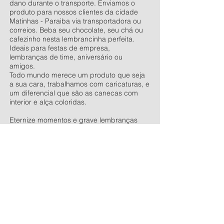
dano durante o transporte. Enviamos o
produto para nossos clientes da cidade
Matinhas - Paraiba via transportadora ou
correios. Beba seu chocolate, seu chá ou
cafezinho nesta lembrancinha perfeita.
Ideais para festas de empresa,
lembranças de time, aniversário ou
amigos.
Todo mundo merece um produto que seja
a sua cara, trabalhamos com caricaturas, e
um diferencial que são as canecas com
interior e alça coloridas.
Eternize momentos e grave lembranças
com as canecas personalizadas.
Vendemos as canecas lisas e outros
produtos para sublimação, entre nesse link
e conheça toda a nossa linha de produtos
antes de finalizar sua compra.
Venha
conversar conosco
, estaremos
esperando ansiosos para lhe atender.
Bluper Comércio de Personalizados