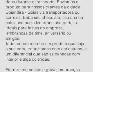
dano durante o transporte. Enviamos o
produto para nossos clientes da cidade
Goiandira - Goiás via transportadora ou
correios. Beba seu chocolate, seu chá ou
cafezinho nesta lembrancinha perfeita.
Ideais para festas de empresa,
lembranças de time, aniversário ou
amigos.
Todo mundo merece um produto que seja
a sua cara, trabalhamos com caricaturas, e
um diferencial que são as canecas com
interior e alça coloridas.
Eternize momentos e grave lembranças
com as canecas personalizadas.
Vendemos as canecas lisas e outros
produtos para sublimação, entre nesse link
e conheça toda a nossa linha de produtos
antes de finalizar sua compra.
Venha
conversar conosco
, estaremos
esperando ansiosos para lhe atender.
Bluper Comércio de Personalizados