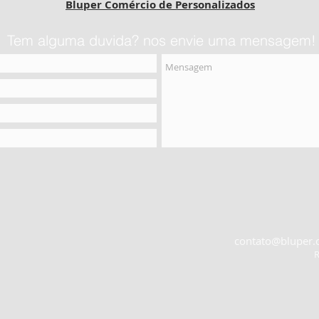
Bluper Comércio de Personalizados
Tem alguma duvida? nos envie uma mensagem!
contato@bluper.
R