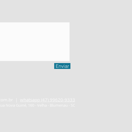
Enviar
com.br
|
whatsapp (47) 99620-9333
ua Nova Guiné, 160 - Velha - Blumenau - SC