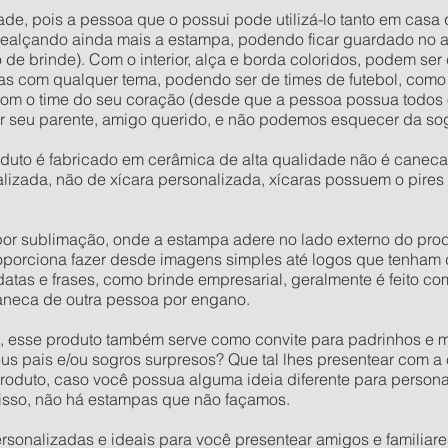
ade, pois a pessoa que o possui pode utilizá-lo tanto em casa 
 realçando ainda mais a estampa, podendo ficar guardado no 
e brinde). Com o interior, alça e borda coloridos, podem se
s com qualquer tema, podendo ser de times de futebol, com
com o time do seu coração (desde que a pessoa possua todos o
ar seu parente, amigo querido, e não podemos esquecer da so
duto é fabricado em cerâmica de alta qualidade não é canec
alizada, não de xícara personalizada, xícaras possuem o pi
r sublimação, onde a estampa adere no lado externo do produ
roporciona fazer desde imagens simples até logos que tenham
as e frases, como brinde empresarial, geralmente é feito com
neca de outra pessoa por engano.
 esse produto também serve como convite para padrinhos e m
eus pais e/ou sogros surpresos? Que tal lhes presentear com 
oduto, caso você possua alguma ideia diferente para persona
isso, não há estampas que não façamos.
onalizadas e ideais para você presentear amigos e familiares.