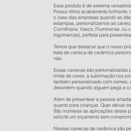
Esse produto é de extrema versatilid
Possui ótimo acabamento brilhante,
o caso das empresas quando as dão d
estampas, personalizamos as caneca
Corinthians, Vasco, Fluminense, ou 
logomarcas), perfeita para presente
Temos que destacar que o nosso pro
trata de caneca de cerâmica person
não.
Essas canecas são personalizadas po
limite de cores, a sublimação nos p
também personalizado com nomes, dat
desordem quando alguém pega a ca
Além de presentear a pessoa amada,
quanto para crianças. Quer deixar s
São inúmeras as aplicações desse pr
solicite um orçamento sem comprom
Nossas canecas de cerâmica são pers