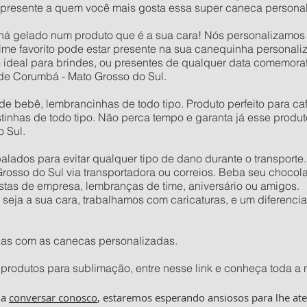
presente a quem você mais gosta essa super caneca personal
há gelado num produto que é a sua cara! Nós personalizamos o
 filme favorito pode estar presente na sua canequinha persona
 ideal para brindes, ou presentes de qualquer data comemora
 de Corumbá - Mato Grosso do Sul.
de bebê, lembrancinhas de todo tipo. Produto perfeito para café
stinhas de todo tipo. Não perca tempo e garanta já esse produ
 Sul.
ados para evitar qualquer tipo de dano durante o transporte
rosso do Sul via transportadora ou correios. Beba seu chocola
estas de empresa, lembranças de time, aniversário ou amigos.
ja a sua cara, trabalhamos com caricaturas, e um diferencial
ças com as canecas personalizadas.
produtos para sublimação, entre nesse link e conheça toda a 
ha
conversar conosco
, estaremos esperando ansiosos para lhe at