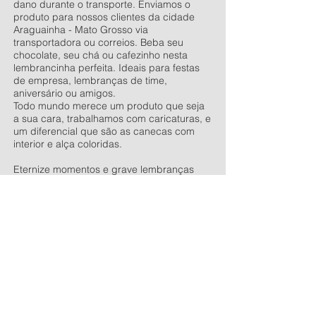
dano durante o transporte. Enviamos o
produto para nossos clientes da cidade
Araguainha - Mato Grosso via
transportadora ou correios. Beba seu
chocolate, seu chá ou cafezinho nesta
lembrancinha perfeita. Ideais para festas
de empresa, lembranças de time,
aniversário ou amigos.
Todo mundo merece um produto que seja
a sua cara, trabalhamos com caricaturas, e
um diferencial que são as canecas com
interior e alça coloridas.
Eternize momentos e grave lembranças
com as canecas personalizadas.
Vendemos as canecas lisas e outros
produtos para sublimação, entre nesse link
e conheça toda a nossa linha de produtos
antes de finalizar sua compra.
Venha
conversar conosco
, estaremos
esperando ansiosos para lhe atender.
Bluper Comércio de Personalizados